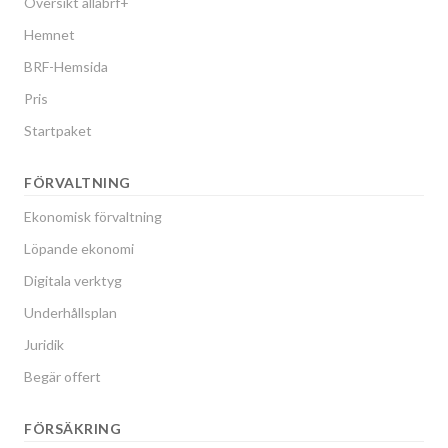
Översikt allabrf+
Hemnet
BRF-Hemsida
Pris
Startpaket
FÖRVALTNING
Ekonomisk förvaltning
Löpande ekonomi
Digitala verktyg
Underhållsplan
Juridik
Begär offert
FÖRSÄKRING