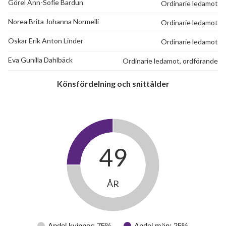
Görel Ann-Sofie Bardun
Ordinarie ledamot
12
Norea Brita Johanna Normelli
Ordinarie ledamot
Oskar Erik Anton Linder
Ordinarie ledamot
lägenheter
Eva Gunilla Dahlbäck
Ordinarie ledamot, ordförande
Könsfördelning och snittålder
49
ÅR
Andel kvinnor: 75%
Andel män: 25%