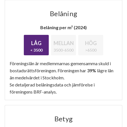
Belåning
Belåning per m² (2024)
LÅG
MELLAN
HÖG
< 3500
3500-6500
>6500
Föreningslån är medlemmarnas gemensamma skuld i
bostadsrättsföreningen. Föreningen har
39%
lägre lån
än medelvärdet i Stockholm.
Se detaljerad belåningsdata och jämförelse i
föreningens BRF-analys.
Betyg