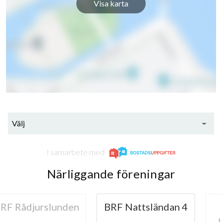
Visa karta
Välj
I samarbete med
Närliggande föreningar
urslunden
BRF Nattsländan 4
BRF
Lindest