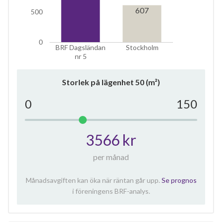
607
500
0
BRF Dagsländan
Stockholm
nr 5
Storlek på lägenhet
50
(m²)
0
150
3566 kr
per månad
Månadsavgiften kan öka när räntan går upp.
Se prognos
i föreningens BRF-analys.