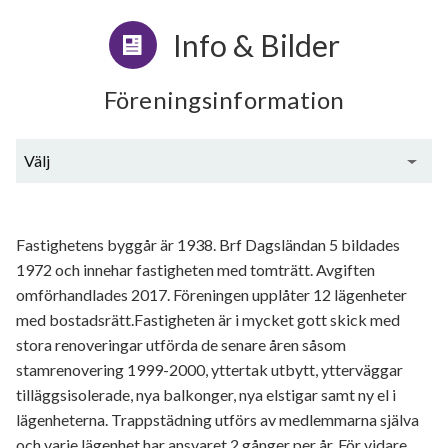
Info & Bilder
Föreningsinformation
Välj
Generell information
Fastighetens byggår är 1938. Brf Dagsländan 5 bildades
1972 och innehar fastigheten med tomträtt. Avgiften
omförhandlades 2017. Föreningen upplåter 12 lägenheter
med bostadsrätt.Fastigheten är i mycket gott skick med
stora renoveringar utförda de senare åren såsom
stamrenovering 1999-2000, yttertak utbytt, ytterväggar
tilläggsisolerade, nya balkonger, nya elstigar samt ny el i
lägenheterna. Trappstädning utförs av medlemmarna själva
och varje lägenhet har ansvaret 2 gånger per år. För vidare