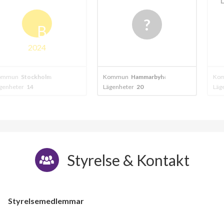
64
B
024
20
kholm
Kommun
Hammarbyhöjden
Kommun
Stock
Lägenheter
20
Lägenheter
24
Styrelse & Kontakt
Styrelsemedlemmar