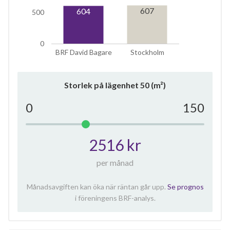
607
604
500
0
BRF David Bagare
Stockholm
Storlek på lägenhet
50
(m²)
0
150
2516 kr
per månad
Månadsavgiften kan öka när räntan går upp.
Se prognos
i föreningens BRF-analys.