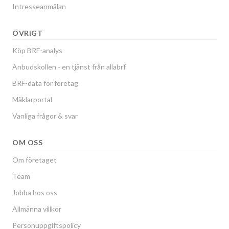
Intresseanmälan
ÖVRIGT
Köp BRF-analys
Anbudskollen - en tjänst från allabrf
BRF-data för företag
Mäklarportal
Vanliga frågor & svar
OM OSS
Om företaget
Team
Jobba hos oss
Allmänna villkor
Personuppgiftspolicy