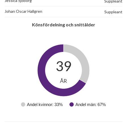
Jessica Sjöborg
Suppleant
Johan Oscar Hallgren
Suppleant
Könsfördelning och snittålder
39
ÅR
Andel kvinnor: 33%
Andel män: 67%