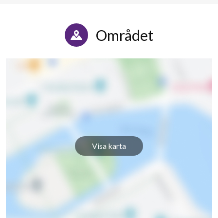
Området
Visa karta