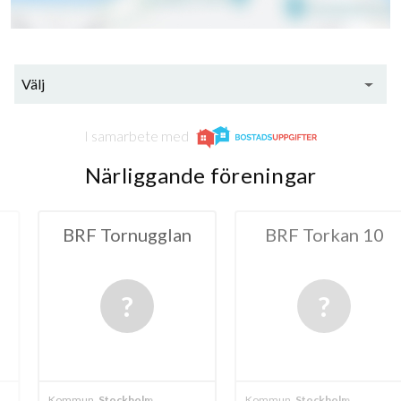
Välj
I samarbete med
Närliggande föreningar
rnugglan
BRF Torkan 10
BRF Joha
kholm
Kommun
Stockholm
Kommun
Stock