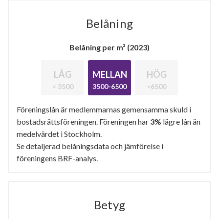
Belåning
Belåning per m² (2023)
LÅG
MELLAN
HÖG
< 3500
3500-6500
>6500
Föreningslån är medlemmarnas gemensamma skuld i
bostadsrättsföreningen. Föreningen har
3%
lägre lån än
medelvärdet i Stockholm.
Se detaljerad belåningsdata och jämförelse i
föreningens BRF-analys.
Betyg