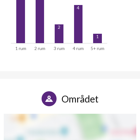
4
2
1
1 rum
2 rum
3 rum
4 rum
5+ rum
Området