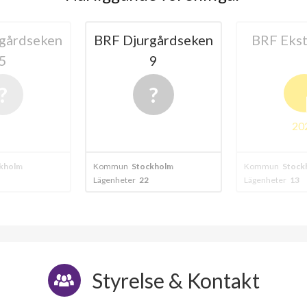
19
gårdseken
BRF Ekstubben 1
BRF Djur
9
lägenheter
B
2024
kholm
Kommun
Stockholm
Kommun
Stock
Lägenheter
13
Lägenheter
17
Styrelse & Kontakt