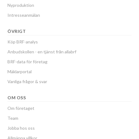
Nyproduktion
Intresseanmälan
ÖVRIGT
Köp BRF-analys
Anbudskollen - en tjänst från allabrf
BRF-data för företag
Mäklarportal
Vanliga frågor & svar
OM OSS
Om företaget
Team
Jobba hos oss
Allmänna villkor