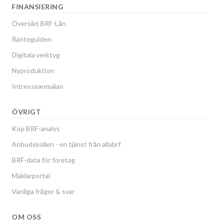
FINANSIERING
Översikt BRF-Lån
Ränteguiden
Digitala verktyg
Nyproduktion
Intresseanmälan
ÖVRIGT
Köp BRF-analys
Anbudskollen - en tjänst från allabrf
BRF-data för företag
Mäklarportal
Vanliga frågor & svar
OM OSS