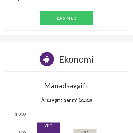
LÄS MER
Ekonomi
Månadsavgift
Årsavgift per m² (2023)
1 000
780
591
500