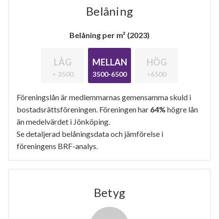
Belåning
Belåning per m² (2023)
LÅG
MELLAN
HÖG
< 3500
3500-6500
>6500
Föreningslån är medlemmarnas gemensamma skuld i
bostadsrättsföreningen. Föreningen har
64%
högre lån
än medelvärdet i Jönköping.
Se detaljerad belåningsdata och jämförelse i
föreningens BRF-analys.
Betyg