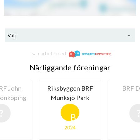
Välj
I samarbete med
Närliggande föreningar
RF John
Riksbyggen BRF
BRF D
Jönköping
Munksjö Park
B
2024