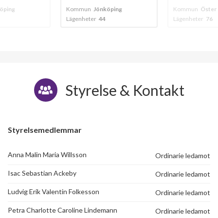
öping
Kommun
Jönköping
Kommun
Öster 
Lägenheter
44
Lägenheter
76
Styrelse & Kontakt
Styrelsemedlemmar
Anna Malin Maria Willsson
Ordinarie ledamot
Isac Sebastian Ackeby
Ordinarie ledamot
Ludvig Erik Valentin Folkesson
Ordinarie ledamot
Petra Charlotte Caroline Lindemann
Ordinarie ledamot