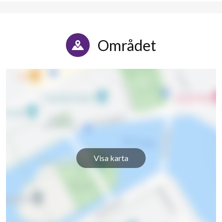
Området
Visa karta