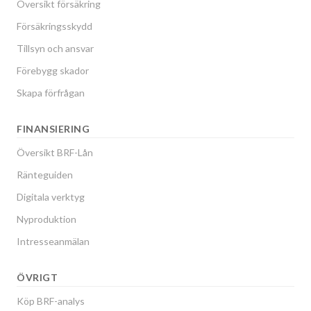
Översikt försäkring
Försäkringsskydd
Tillsyn och ansvar
Förebygg skador
Skapa förfrågan
FINANSIERING
Översikt BRF-Lån
Ränteguiden
Digitala verktyg
Nyproduktion
Intresseanmälan
ÖVRIGT
Köp BRF-analys