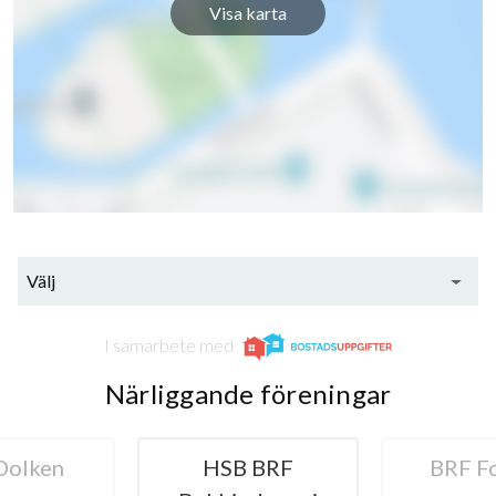
Visa karta
Välj
I samarbete med
Närliggande föreningar
Dolken
HSB BRF
BRF F