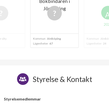
Bokbindaren i
Jönköping
20
 city
Kommun
Jönköping
Kommun
Jönkö
Lägenheter
67
Lägenheter
24
Styrelse & Kontakt
Styrelsemedlemmar