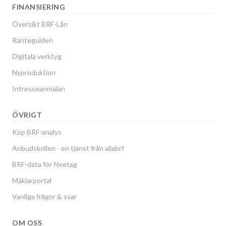
FINANSIERING
Översikt BRF-Lån
Ränteguiden
Digitala verktyg
Nyproduktion
Intresseanmälan
ÖVRIGT
Köp BRF-analys
Anbudskollen - en tjänst från allabrf
BRF-data för företag
Mäklarportal
Vanliga frågor & svar
OM OSS