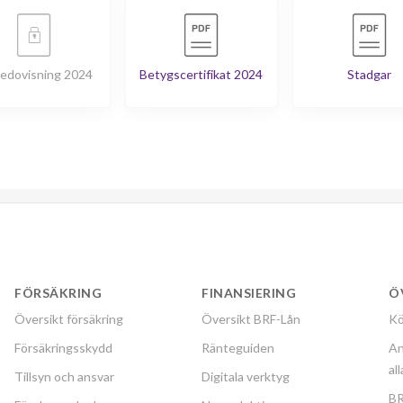
edovisning 2024
Betygscertifikat 2024
Stadgar
FÖRSÄKRING
FINANSIERING
Ö
Översikt försäkring
Översikt BRF-Lån
Kö
Försäkringsskydd
Ränteguiden
An
al
Tillsyn och ansvar
Digitala verktyg
BR