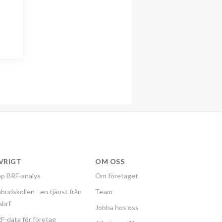
VRIGT
OM OSS
p BRF-analys
Om företaget
budskollen - en tjänst från
Team
labrf
Jobba hos oss
F-data för företag