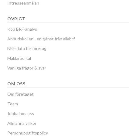
Intresseanmälan
ÖVRIGT
Köp BRF-analys
Anbudskollen - en tjänst från allabrf
BRF-data för företag
Mäklarportal
Vanliga frågor & svar
OM OSS
Om företaget
Team
Jobba hos oss
Allmänna villkor
Personuppgiftspolicy