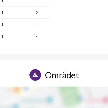
1
-
1
2
1
-
1
-
Området