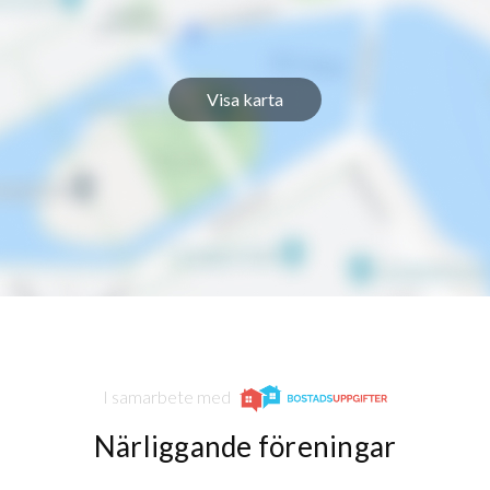
Visa karta
I samarbete med
Närliggande föreningar