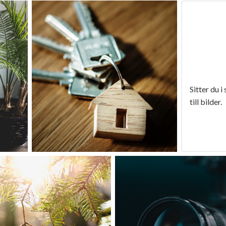
Sitter du i
till bilder.