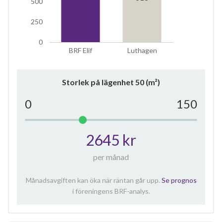
500
250
0
BRF Elif
Luthagen
Storlek på lägenhet
50
(m²)
0
150
2645 kr
per månad
Månadsavgiften kan öka när räntan går upp.
Se prognos
i föreningens BRF-analys.