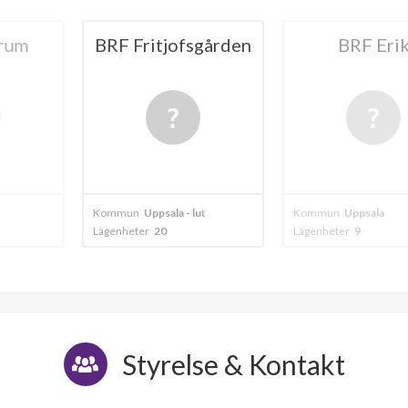
jofsgården
BRF Erik
BRF Par
ala - luthagen
Kommun
Uppsala
Kommun
Lutha
Lägenheter
9
Lägenheter
18
Styrelse & Kontakt