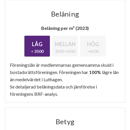
Belåning
Belåning per m² (2023)
LÅG
MELLAN
HÖG
< 3500
3500-6500
>6500
Föreningslån är medlemmarnas gemensamma skuld i
bostadsrättsföreningen. Föreningen har
100%
lägre lån
än medelvärdet i Luthagen.
Se detaljerad belåningsdata och jämförelse i
föreningens BRF-analys.
Betyg