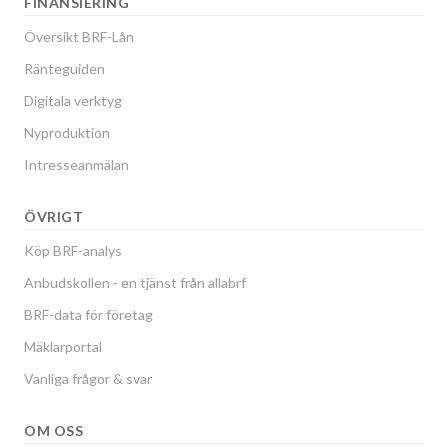
FINANSIERING
Översikt BRF-Lån
Ränteguiden
Digitala verktyg
Nyproduktion
Intresseanmälan
ÖVRIGT
Köp BRF-analys
Anbudskollen - en tjänst från allabrf
BRF-data för företag
Mäklarportal
Vanliga frågor & svar
OM OSS