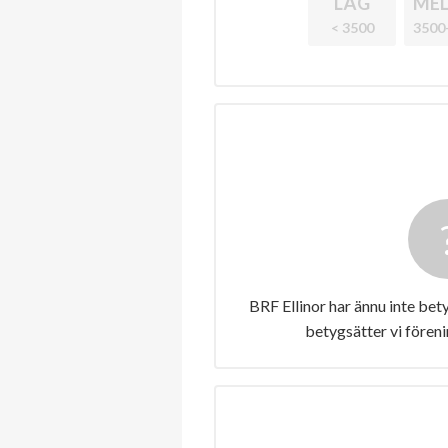
LÅG
MEL
< 3500
3500
BRF Ellinor har ännu inte bet
betygsätter vi fören