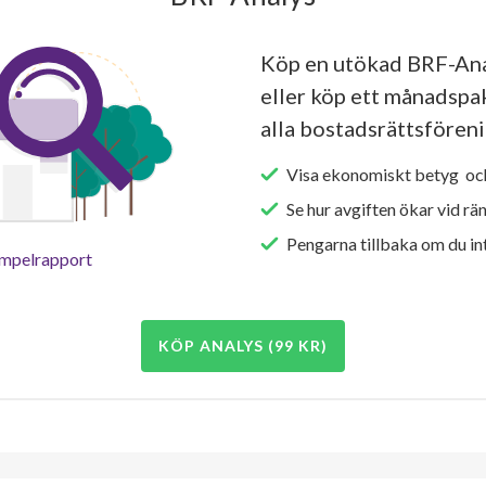
Köp en utökad BRF-Ana
eller köp ett månadspake
alla bostadsrättsföreni
Visa ekonomiskt betyg och
Se hur avgiften ökar vid rä
Pengarna tillbaka om du int
empelrapport
KÖP ANALYS (99 KR)