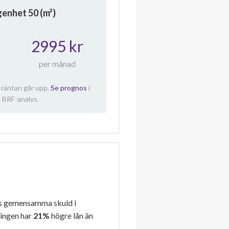
ägenhet
50
(m²)
2995 kr
per månad
 räntan går upp.
Se prognos
i
 BRF-analys.
s gemensamma skuld i
ningen har
21%
högre lån än