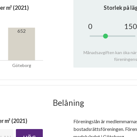
er m² (2021)
Storlek på l
0
150
652
Månadsavgiften kan öka när
föreningens
Göteborg
Belåning
r m² (2021)
Föreningslån är medlemmarna
bostadsrättsföreningen. Före
medelvärdet i Göteborg.