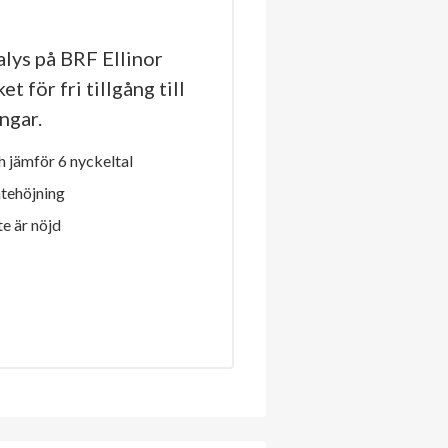
lys på BRF Ellinor
t för fri tillgång till
ngar.
 jämför 6 nyckeltal
ntehöjning
e är nöjd