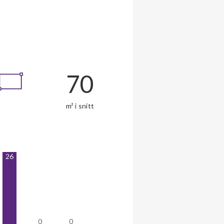
70
m² i snitt
26
0
0
0
0