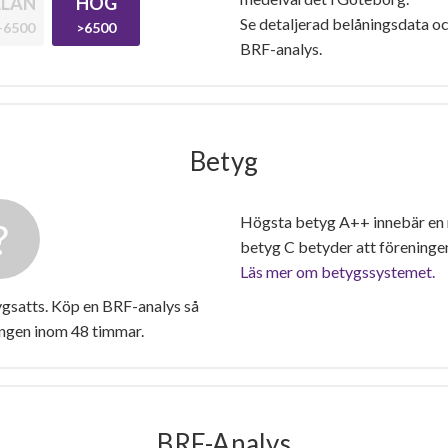
LAN
HÖG
Se detaljerad belåningsdata oc
-6500
>6500
BRF-analys.
Betyg
Högsta betyg A++ innebär en
betyg C betyder att föreninge
Läs mer om betygssystemet.
ygsatts. Köp en BRF-analys så
ingen inom 48 timmar.
BRF-Analys