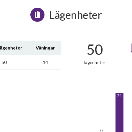
Lägenheter
50
lägenheter
Våningar
50
14
lägenheter
24
0
0