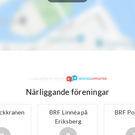
I samarbete med
Närliggande föreningar
ranen
BRF Linnéa på
BRF Porth
Eriksberg