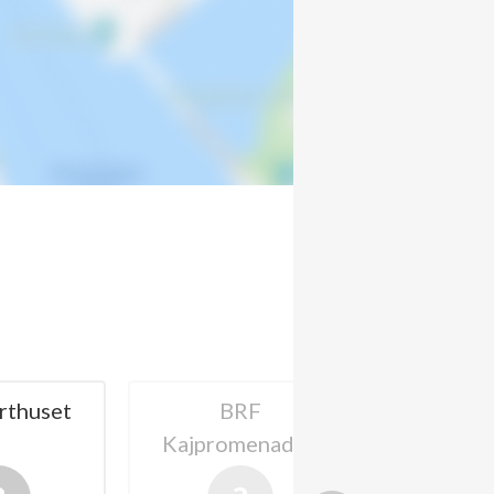
uset
BRF
BRF Terra N
Kajpromenaden