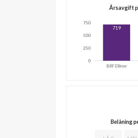
Årsavgift p
750
719
500
250
0
BRF Ellinor
Belåning pe