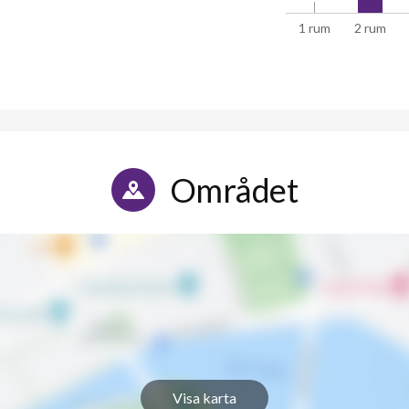
1 rum
2 rum
Området
Visa karta