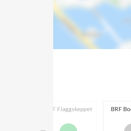
BRF Flaggskeppet
BRF Bockk
araren
org