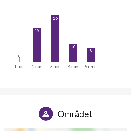
26
19
10
8
0
0
1 rum
2 rum
3 rum
4 rum
5+ rum
Området