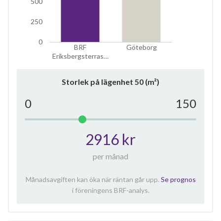
500
250
0
BRF
Göteborg
Eriksbergsterras…
Storlek på lägenhet
50
(m²)
0
150
2916 kr
per månad
Månadsavgiften kan öka när räntan går upp.
Se prognos
i föreningens BRF-analys.