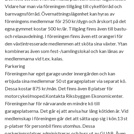
Vidare har man via föreningen tillgång till cykelförråd och
barnvagnsförråd. Övernattningslägenhet kan hyras av
föreningens medlemmar för 250 kr/dygn och årskort på det
egna gymmet kostar 500 kr/år. Tillgång finns även till bastu-
och relaxavdelning. I föreningen finns även ett orangeri för
den växtintresserade medlemmen att sköta sina växter. Ytan
kombineras även som fest-/samlingslokal och kan lånas av
medlemmarna vid t.ex. kalas.
Parkering
Föreningen har eget garage under innergården och kan
erbjuda sina medlemmar 50 st garageplatser via separat kö.
Dessa kostar 875 kr/mån. Det finns även 8 platser för
motorcykel/moped.Kontakta Riksbyggen Ekonomicenter.
Föreningen har för närvarande en mindre kö till
garageplatserna. Det går ej att anvisa hur lång kötiden är. Vid
medlemskap i föreningen går det att sätta upp sig i kön.13 st
p-platser för personbil finns utomhus. Dessa
parkeringsplatser administreras och hyrs ut av GUAB. Även