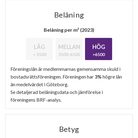
Belåning
Belåning per m² (2023)
LÅG
MELLAN
HÖG
< 3500
3500-6500
>6500
Föreningslån är medlemmarnas gemensamma skuld i
bostadsrättsföreningen. Föreningen har
3%
högre lån
än medelvärdet i Göteborg.
Se detaljerad belåningsdata och jämförelse i
föreningens BRF-analys.
Betyg