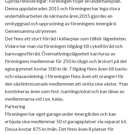
Gjorda renoveringar: Föreningen följer en underhållsplan.
Denna uppdaterades 2015 och föreningen har inga stora
underhållsarbeten de närmaste åren.2015 gjordes en
ombyggnad och upprustning av föreningens innergård.
Gemensamma utrymmen
Det finns ett stort förråd i källarplan som tillhör lägenheten.
Vidare har man via föreningen tillgång till cykelförråd och
barnvagnsförråd. Övernattningslägenhet kan hyras av
föreningens medlemmar för 250 kr/dygn och årskort på det
egna gymmet kostar 500 kr/år. Tillgång finns även till bastu-
och relaxavdelning. I föreningen finns även ett orangeri för
den växtintresserade medlemmen att sköta sina växter. Ytan
kombineras även som fest-/samlingslokal och kan lånas av
medlemmarna vid t.ex. kalas.
Parkering
Föreningen har eget garage under innergården och kan
erbjuda sina medlemmar 50 st garageplatser via separat kö.
Dessa kostar 875 kr/mån. Det finns även 8 platser för