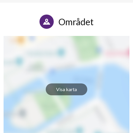
Området
Visa karta