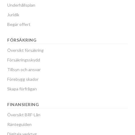
Underhållsplan
Juridik
Begär offert
FÖRSÄKRING
Översikt försäkring
Försäkringsskydd
Tillsyn och ansvar
Förebygg skador
Skapa förfrågan
FINANSIERING
Översikt BRF-Lån
Ränteguiden
Digitala verktyg