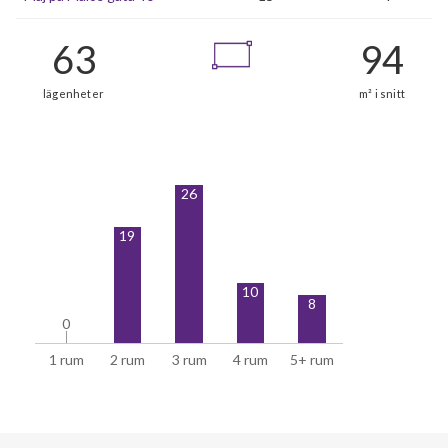
26
19
10
8
0
0
1 rum
2 rum
3 rum
4 rum
5+ rum