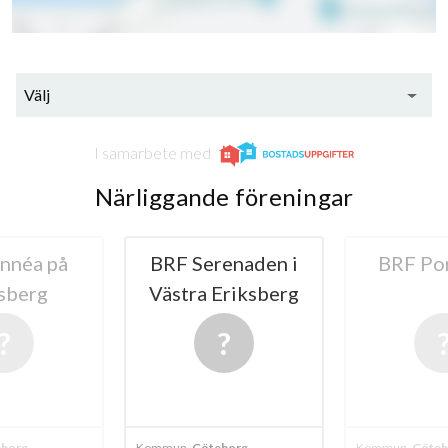
63
Välj
lägenheter
I samarbete med
Närliggande föreningar
enaden i
BRF Porthuset
BRF Bal
Eriksberg
Västra E
borg
Kommun
Göteborg
Kommun
Göteb