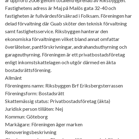
är uppförd 2008 genom totalentreprenad av Riksbyggen.
Fastighetens adress är Maj på Malös gata 32-40 och
fastigheten är fullvärdesförsäkrad i Folksam. Föreningen har
delad förvaltning där Guab sköter den teknisk förvaltning
samt fastighetsservice. Riksbyggen hanterar den
ekonomiska förvaltningen vilket bland annat omfattar
överlåtelser, pantförskrivningar, andrahandsuthyrning och
garageuthyrning. Föreningen är ett privatbostadsföretag
enligt inkomstskattelagen och utgör därmed en äkta
bostadsrättsförening.
Allmänt
Föreningens namn: Riksbyggen Brf Eriksbergsterrassen
Föreningsform: Bostadsrätt
Skattemässig status: Privatbostadsföretag (äkta)
Juridisk person tillåten: Nej
Kommun: Göteborg
Markägare: Föreningen äger marken
Renoveringsbeskrivning