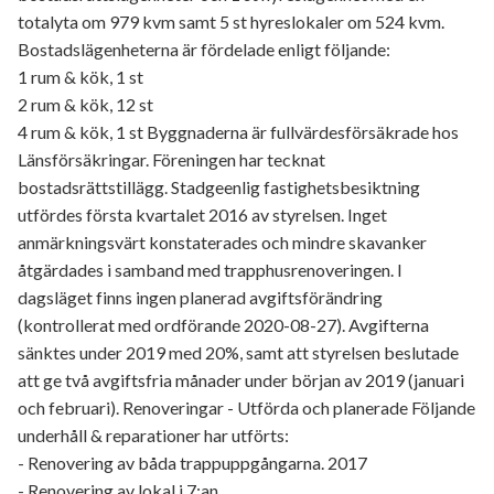
totalyta om 979 kvm samt 5 st hyreslokaler om 524 kvm.
Bostadslägenheterna är fördelade enligt följande:
1 rum & kök, 1 st
2 rum & kök, 12 st
4 rum & kök, 1 st Byggnaderna är fullvärdesförsäkrade hos
Länsförsäkringar. Föreningen har tecknat
bostadsrättstillägg. Stadgeenlig fastighetsbesiktning
utfördes första kvartalet 2016 av styrelsen. Inget
anmärkningsvärt konstaterades och mindre skavanker
åtgärdades i samband med trapphusrenoveringen. I
dagsläget finns ingen planerad avgiftsförändring
(kontrollerat med ordförande 2020-08-27). Avgifterna
sänktes under 2019 med 20%, samt att styrelsen beslutade
att ge två avgiftsfria månader under början av 2019 (januari
och februari). Renoveringar - Utförda och planerade Följande
underhåll & reparationer har utförts:
- Renovering av båda trappuppgångarna. 2017
- Renovering av lokal i 7:an