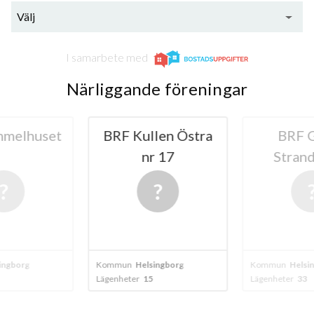
Välj
I samarbete med
Närliggande föreningar
melhuset
BRF Kullen Östra
BRF 
nr 17
Strand
ingborg
Kommun
Helsingborg
Kommun
Helsi
Lägenheter
15
Lägenheter
33