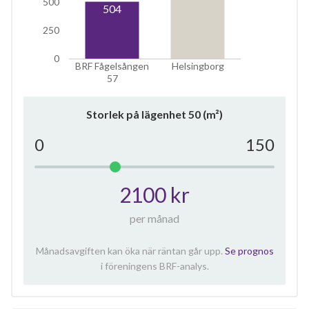
500
504
250
0
BRF Fågelsången
Helsingborg
57
Storlek på lägenhet
50
(m²)
0
150
2100 kr
per månad
Månadsavgiften kan öka när räntan går upp.
Se prognos
i föreningens BRF-analys.