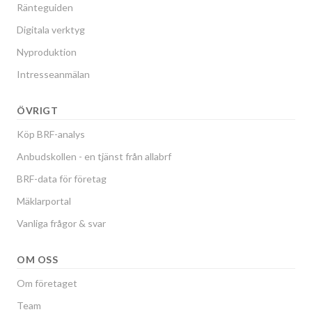
Ränteguiden
Digitala verktyg
Nyproduktion
Intresseanmälan
ÖVRIGT
Köp BRF-analys
Anbudskollen - en tjänst från allabrf
BRF-data för företag
Mäklarportal
Vanliga frågor & svar
OM OSS
Om företaget
Team