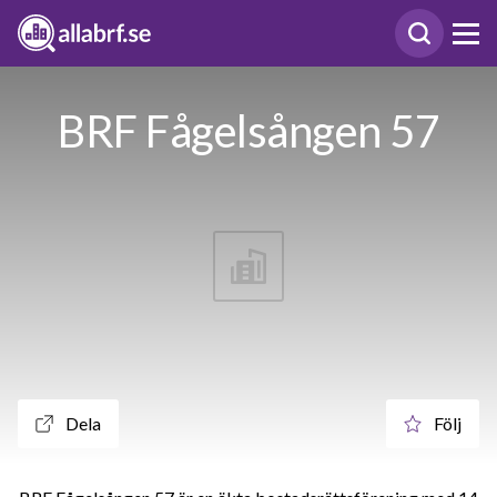
BRF Fågelsången 57
Dela
Följ