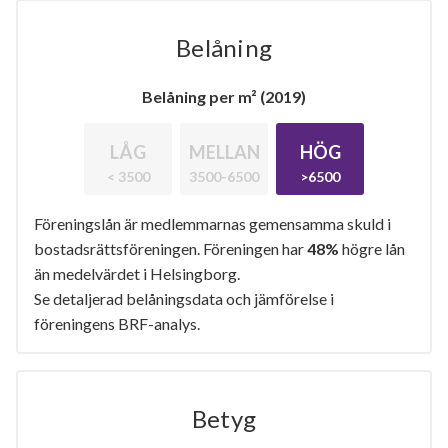
Belåning
Belåning per m² (2019)
LÅG
MELLAN
HÖG
< 3500
3500-6500
>6500
Föreningslån är medlemmarnas gemensamma skuld i
bostadsrättsföreningen. Föreningen har
48%
högre lån
än medelvärdet i Helsingborg.
Se detaljerad belåningsdata och jämförelse i
föreningens BRF-analys.
Betyg