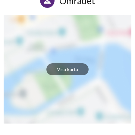
Området
Visa karta