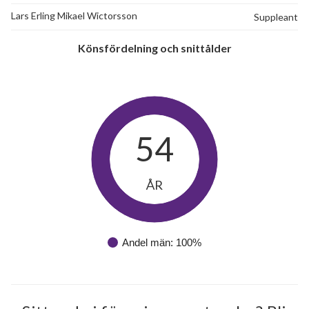
Lars Erling Mikael Wictorsson
Suppleant
Könsfördelning och snittålder
54
ÅR
Andel män: 100%