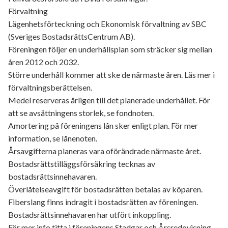
Förvaltning
Lägenhetsförteckning och Ekonomisk förvaltning av SBC
(Sveriges BostadsrättsCentrum AB).
Föreningen följer en underhållsplan som sträcker sig mellan
åren 2012 och 2032.
Större underhåll kommer att ske de närmaste åren. Läs mer i
förvaltningsberättelsen.
Medel reserveras årligen till det planerade underhållet. För
att se avsättningens storlek, se fondnoten.
Amortering på föreningens lån sker enligt plan. För mer
information, se lånenoten.
Årsavgifterna planeras vara oförändrade närmaste året.
Bostadsrättstilläggsförsäkring tecknas av
bostadsrättsinnehavaren.
Överlåtelseavgift för bostadsrätten betalas av köparen.
Fiberslang finns indragit i bostadsrätten av föreningen.
Bostadsrättsinnehavaren har utfört inkoppling.
För mer info titta i föreningens Stadgar och Årsredovisning.