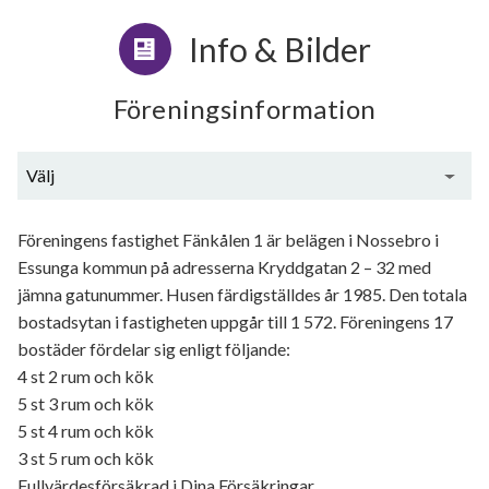
Info & Bilder
Föreningsinformation
Välj
Generell information
Föreningens fastighet Fänkålen 1 är belägen i Nossebro i
Essunga kommun på adresserna Kryddgatan 2 – 32 med
jämna gatunummer. Husen färdigställdes år 1985. Den totala
bostadsytan i fastigheten uppgår till 1 572. Föreningens 17
bostäder fördelar sig enligt följande:
4 st 2 rum och kök
5 st 3 rum och kök
5 st 4 rum och kök
3 st 5 rum och kök
Fullvärdesförsäkrad i Dina Försäkringar.