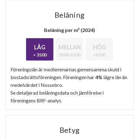
Belåning
Belåning per m² (2024)
LÅG
MELLAN
HÖG
< 3500
3500-6500
>6500
Föreningslån är medlemmarnas gemensamma skuld i
bostadsrättsföreningen. Föreningen har
4%
lägre lån än
medelvärdet i Nossebro.
Se detaljerad belåningsdata och jämförelse i
föreningens BRF-analys.
Betyg