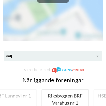
Välj
I samarbete med
Närliggande föreningar
nevi nr 1
Riksbyggen BRF
HSB BRF 
Varahus nr 1
Va