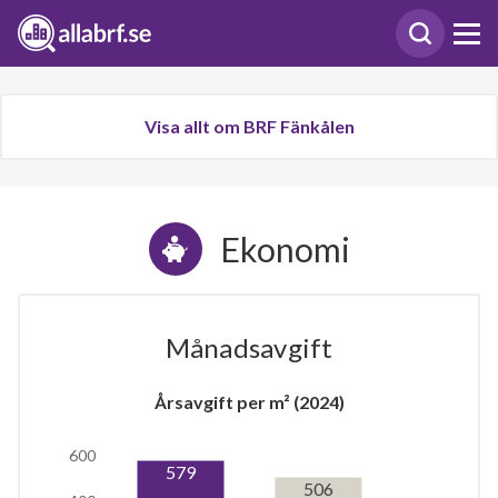
Visa allt om BRF Fänkålen
Ekonomi
Månadsavgift
Årsavgift per m² (2024)
600
579
506