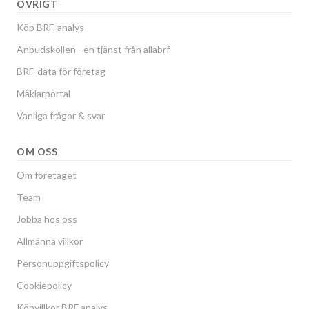
ÖVRIGT
Köp BRF-analys
Anbudskollen - en tjänst från allabrf
BRF-data för företag
Mäklarportal
Vanliga frågor & svar
OM OSS
Om företaget
Team
Jobba hos oss
Allmänna villkor
Personuppgiftspolicy
Cookiepolicy
Köpvillkor BRF analys