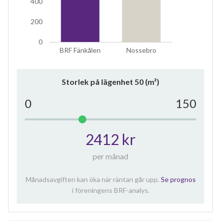
400
200
0
BRF Fänkålen
Nossebro
Storlek på lägenhet
50
(m²)
0
150
2412 kr
per månad
Månadsavgiften kan öka när räntan går upp.
Se prognos
i föreningens BRF-analys.