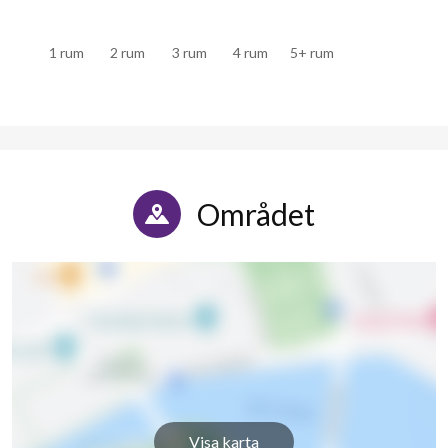
1 rum
2 rum
3 rum
4 rum
5+ rum
Området
Visa karta