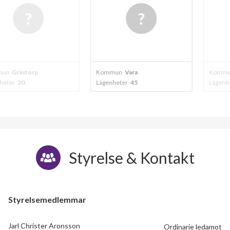
torp
Kommun
Vara
Kommun
Vara
Lägenheter
45
Lägenheter
27
Styrelse & Kontakt
Styrelsemedlemmar
Jarl Christer Aronsson
Ordinarie ledamot