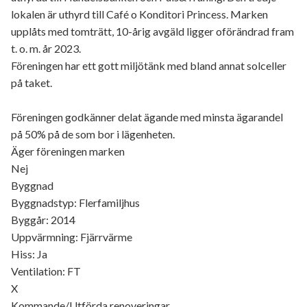
lokalen är uthyrd till Café o Konditori Princess. Marken
upplåts med tomträtt, 10-årig avgäld ligger oförändrad fram
t. o. m. år 2023.
Föreningen har ett gott miljötänk med bland annat solceller
på taket.
Föreningen godkänner delat ägande med minsta ägarandel
på 50% på de som bor i lägenheten.
Äger föreningen marken
Nej
Byggnad
Byggnadstyp: Flerfamiljhus
Byggår: 2014
Uppvärmning: Fjärrvärme
Hiss: Ja
Ventilation: FT
X
Kommande/Utförda renoveringar