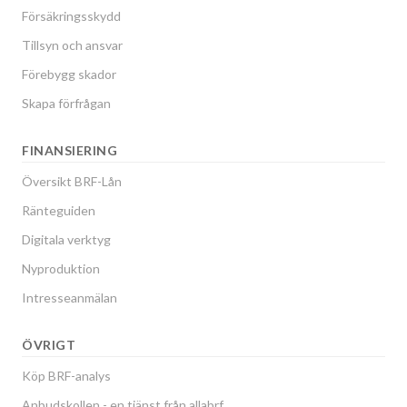
Försäkringsskydd
Tillsyn och ansvar
Förebygg skador
Skapa förfrågan
FINANSIERING
Översikt BRF-Lån
Ränteguiden
Digitala verktyg
Nyproduktion
Intresseanmälan
ÖVRIGT
Köp BRF-analys
Anbudskollen - en tjänst från allabrf