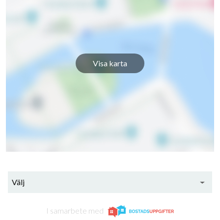
Visa karta
Välj
I samarbete med