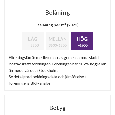
Belåning
Belåning per m² (2023)
LÅG
MELLAN
HÖG
< 3500
3500-6500
>6500
Föreningslån är medlemmarnas gemensamma skuld i
bostadsrättsföreningen. Föreningen har
102%
högre lån
än medelvärdet i Stockholm.
Se detaljerad belåningsdata och jämförelse i
föreningens BRF-analys.
Betyg