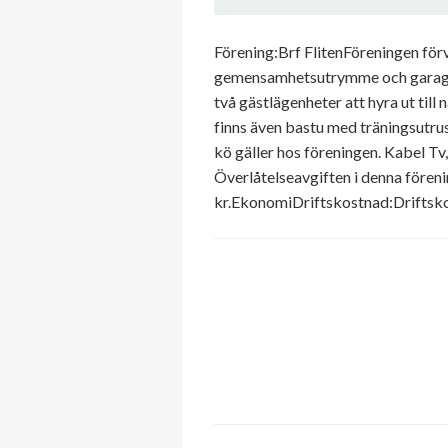
Förening:Brf FlitenFöreningen förv
gemensamhetsutrymme och garage. F
två gästlägenheter att hyra ut till
finns även bastu med träningsutrus
kö gäller hos föreningen. Kabel Tv
Överlåtelseavgiften i denna föreni
kr.EkonomiDriftskostnad:Driftskos