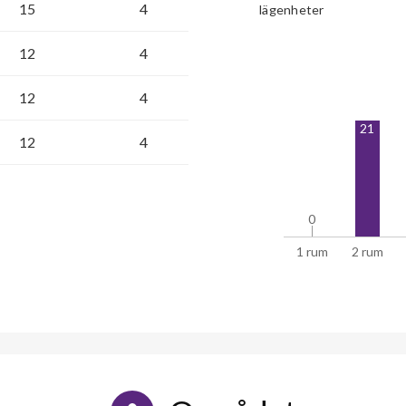
15
4
lägenheter
12
4
12
4
21
12
4
0
0
1 rum
2 rum