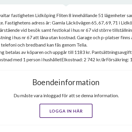
altar fastigheten Lidköping Fliten 8 innehållande 51 lägenheter sa
astighetens adress är: Gamla Läckövägen 65, 67, 69, 71 i Lidköp
 närstående vid besök samt festlokal i hus nr 67 vid större tillställ
tning i hus nr 67 att låna utan kostnad. Garage och p-platser finns
, telefoni och bredband kan fås genom Telia.
ng betalas av köparen och uppgår till 1183 kr. Pantsättningsavgift
tnad med 1 person i hushålletElkostnad: 2 742 kr/årFörsäkring: 
Boendeinformation
Du måste vara inloggad för att se denna information.
LOGGA IN HÄR