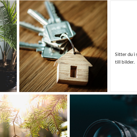
Sitter du i
till bilder.