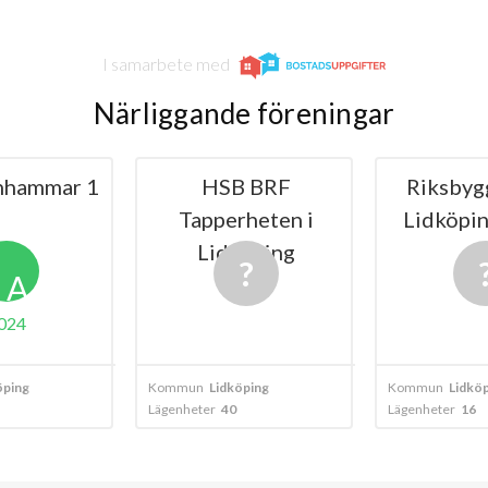
I samarbete med
Närliggande föreningar
nhammar 1
HSB BRF
Riksbyg
Tapperheten i
Lidköpin
Lidköping
1
A
024
öping
Kommun
Lidköping
Kommun
Lidkö
Lägenheter
40
Lägenheter
16