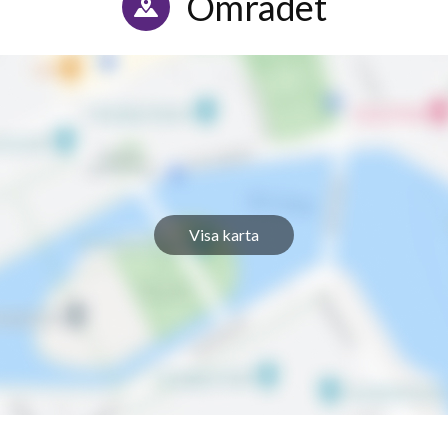
Området
Visa karta