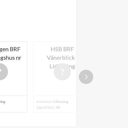
gen BRF
HSB BRF
Riksbyg
gshus nr
Vänerblick i
Lidköping
9
Lidköping
1
ping
Kommun
Lidköping
Kommun
Lidköpi
Lägenheter
48
Lägenheter
135