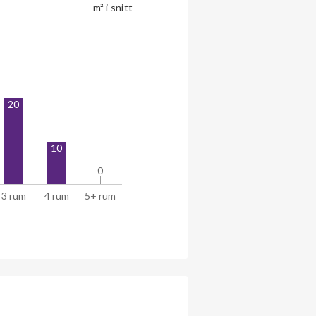
m² i snitt
20
10
0
0
3 rum
4 rum
5+ rum