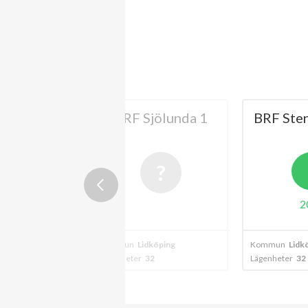
yggen BRF
BRF Sjölunda 1
BRF Ste
ingshus nr
21
2
köping
Kommun
Lidköping
Kommun
Lidk
4
Lägenheter
32
Lägenheter
32