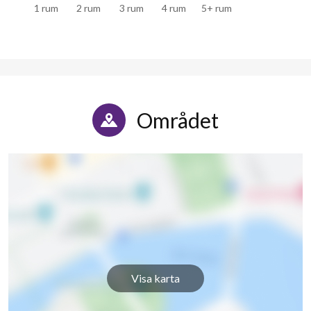
1 rum
2 rum
3 rum
4 rum
5+ rum
Området
Visa karta
51