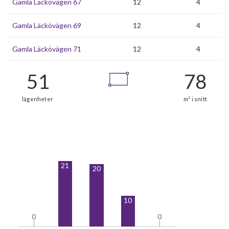
Gamla Läckövägen 67
12
4
Gamla Läckövägen 69
12
4
Gamla Läckövägen 71
12
4
21
20
10
0
0
0
0