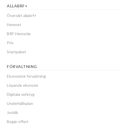
ALLABRF+
Översikt allabrf+
Hemnet
BRF-Hemsida
Pris
Startpaket
FÖRVALTNING
Ekonomisk förvaltning
Löpande ekonomi
Digitala verktyg
Underhållsplan
Juridik
Begär offert