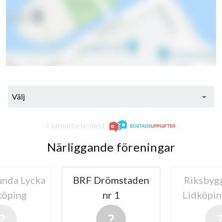
lägenheter
Välj
I samarbete med
Närliggande föreningar
unda Lycka
BRF Drömstaden
Riksbyg
köping
nr 1
Lidköpin
1