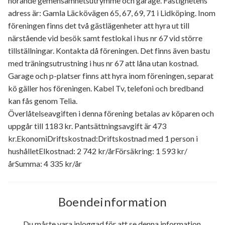
hörande gemensamhetsutrymme och garage. Fastighetens
adress är: Gamla Läckövägen 65, 67, 69, 71 i Lidköping. Inom
föreningen finns det två gästlägenheter att hyra ut till
närstående vid besök samt festlokal i hus nr 67 vid större
tillställningar. Kontakta då föreningen. Det finns även bastu
med träningsutrustning i hus nr 67 att låna utan kostnad.
Garage och p-platser finns att hyra inom föreningen, separat
kö gäller hos föreningen. Kabel Tv, telefoni och bredband
kan fås genom Telia.
Överlåtelseavgiften i denna förening betalas av köparen och
uppgår till 1183 kr. Pantsättningsavgift är 473
kr.EkonomiDriftskostnad:Driftskostnad med 1 person i
hushålletElkostnad: 2 742 kr/årFörsäkring: 1 593 kr/
årSumma: 4 335 kr/år
Boendeinformation
Du måste vara inloggad för att se denna information.