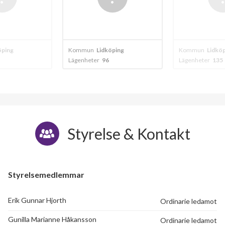
öping
Kommun
Lidköping
Kommun
Lidkö
Lägenheter
96
Lägenheter
135
Styrelse & Kontakt
Styrelsemedlemmar
Erik Gunnar Hjorth
Ordinarie ledamot
Gunilla Marianne Håkansson
Ordinarie ledamot