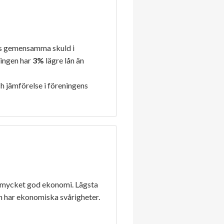
s gemensamma skuld i
ningen har
3%
lägre lån än
h jämförelse i föreningens
 mycket god ekonomi. Lägsta
n har ekonomiska svårigheter.