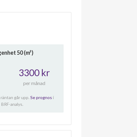
ägenhet
50
(m²)
3300 kr
per månad
 räntan går upp.
Se prognos
i
 BRF-analys.