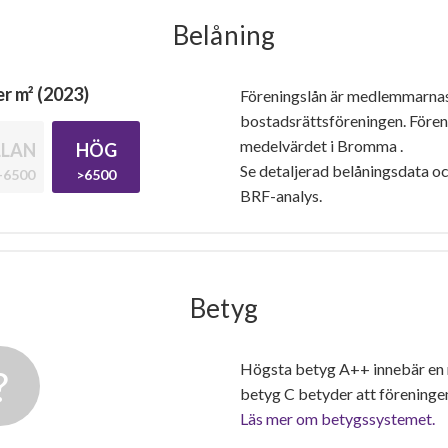
Belåning
r m² (2023)
Föreningslån är medlemmarna
bostadsrättsföreningen. Före
medelvärdet i Bromma .
LAN
HÖG
Se detaljerad belåningsdata oc
-6500
>6500
BRF-analys.
Betyg
Högsta betyg A++ innebär en
betyg C betyder att föreninge
Läs mer om betygssystemet.