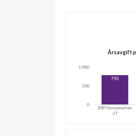
Årsavgift p
1 000
792
500
0
BRF Flossamattan
27