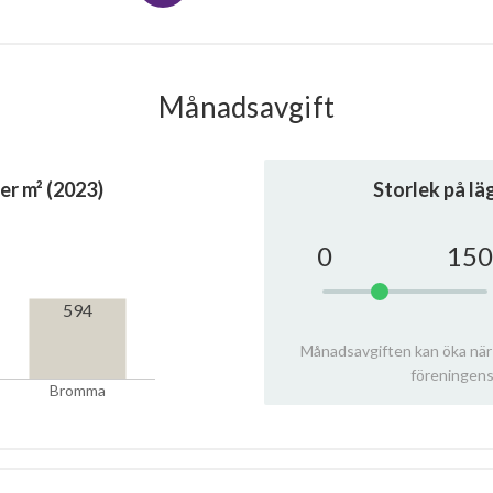
Månadsavgift
er m² (2023)
Storlek på l
0
150
594
Månadsavgiften kan öka när
föreningens
Bromma