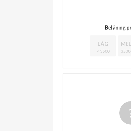
Belåning pe
LÅG
MEL
< 3500
3500