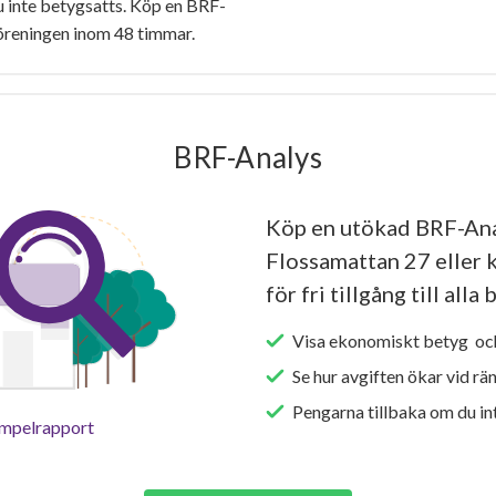
 inte betygsatts. Köp en BRF-
föreningen inom 48 timmar.
BRF-Analys
Köp en utökad BRF-Ana
Flossamattan 27 eller 
för fri tillgång till all
Visa ekonomiskt betyg och
Se hur avgiften ökar vid rä
Pengarna tillbaka om du int
empelrapport