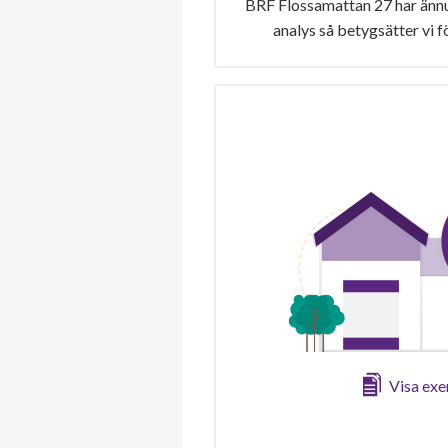
BRF Flossamattan 27 har ännu
analys så betygsätter vi 
Visa ex