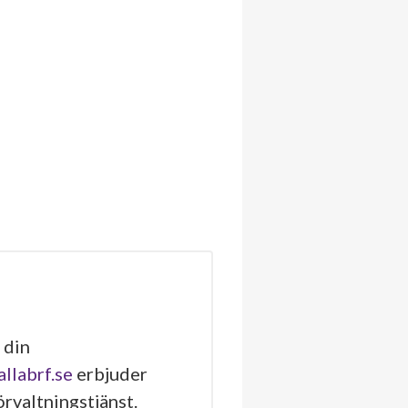
 din
allabrf.se
erbjuder
rvaltningstjänst.