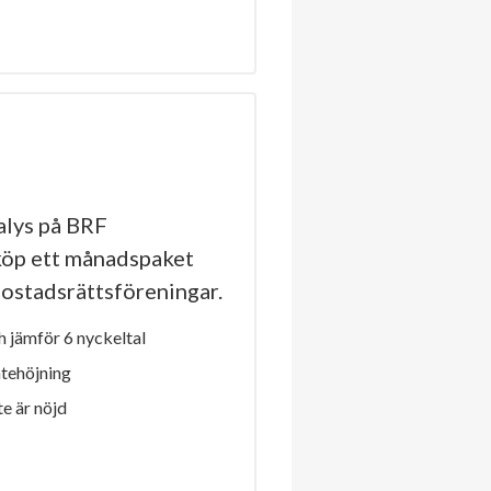
lys på BRF
köp ett månadspaket
a bostadsrättsföreningar.
 jämför 6 nyckeltal
ntehöjning
e är nöjd