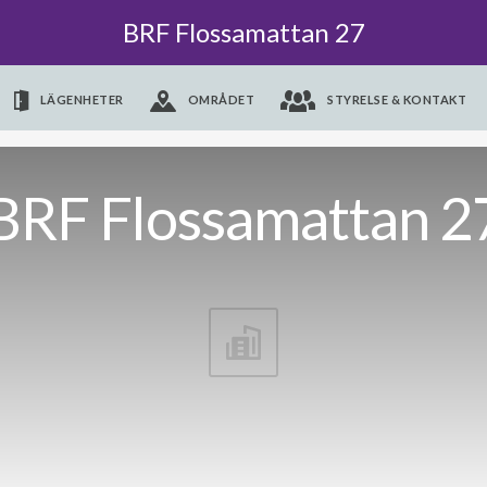
BRF Flossamattan 27
LÄGENHETER
OMRÅDET
STYRELSE & KONTAKT
BRF Flossamattan 2