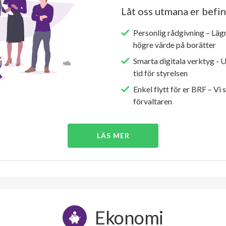
Låt oss utmana er befin
Personlig rådgivning – Läg
högre värde på borätter
Smarta digitala verktyg - 
tid för styrelsen
Enkel flytt för er BRF – Vi 
förvaltaren
LÄS MER
Ekonomi