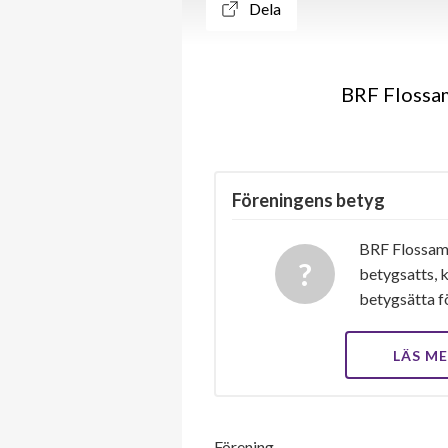
Dela
BRF Flossam
Föreningens betyg
BRF Flossama
betygsatts, k
betygsätta f
LÄS M
Förening