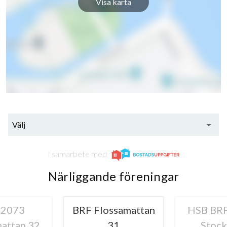
Visa karta
Välj
I samarbete med
Närliggande föreningar
 2073
BRF Flossamattan
HSB BRF
attan 32
31
Stoc