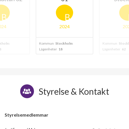
B
B
024
2024
20
kholm
Kommun
Stockholm
Kommun
Stock
8
Lägenheter
18
Lägenheter
62
Styrelse & Kontakt
Styrelsemedlemmar