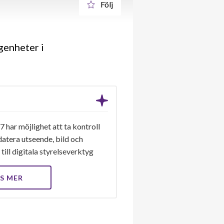
Följ
genheter i
7 har möjlighet att ta kontroll
datera utseende, bild och
till digitala styrelseverktyg
S MER