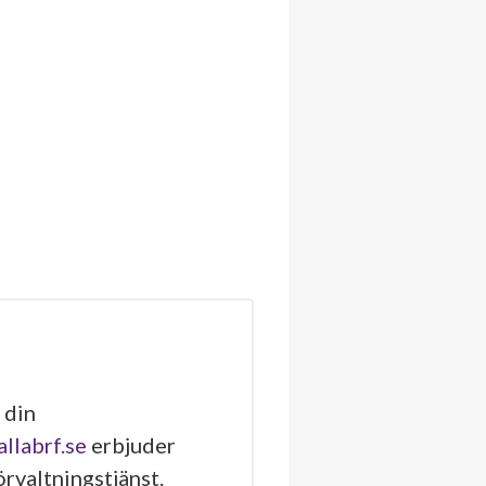
 din
allabrf.se
erbjuder
rvaltningstjänst.