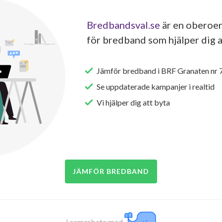
Bredbandsval.se
är en oberoen
för bredband som hjälper dig a
Jämför bredband i BRF Granaten nr 
Se uppdaterade kampanjer i realtid
Vi hjälper dig att byta
JÄMFÖR BREDBAND
I samarbete med