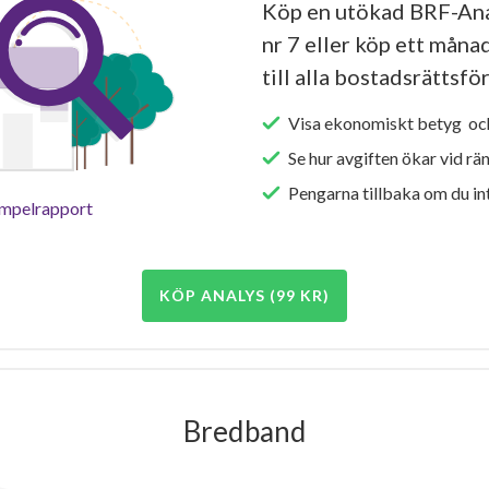
Köp en utökad BRF-Ana
nr 7 eller köp ett månad
till alla bostadsrättsfö
Visa ekonomiskt betyg och
Se hur avgiften ökar vid rä
Pengarna tillbaka om du int
empelrapport
KÖP ANALYS (99 KR)
Bredband