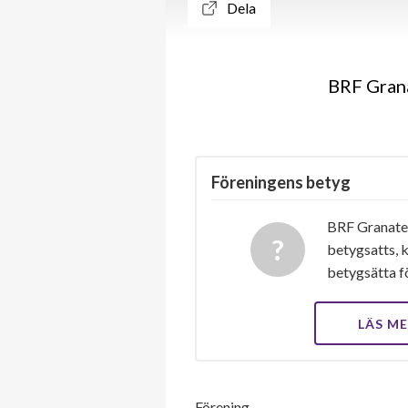
Dela
BRF Grana
Föreningens betyg
BRF Granaten
betygsatts, k
betygsätta f
LÄS M
Förening