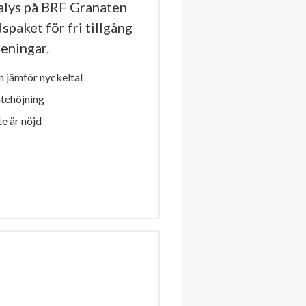
lys på BRF Granaten
spaket för fri tillgång
reningar.
 jämför nyckeltal
ntehöjning
e är nöjd