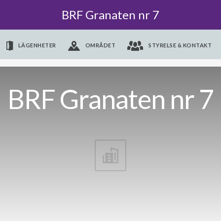
BRF Granaten nr 7
LÄGENHETER
OMRÅDET
STYRELSE & KONTAKT
BRF Granaten nr 7