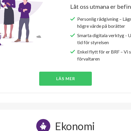
Låt oss utmana er befin
Personlig rådgivning – Läg
högre värde på borätter
Smarta digitala verktyg - 
tid för styrelsen
Enkel flytt för er BRF – Vi 
förvaltaren
LÄS MER
Ekonomi