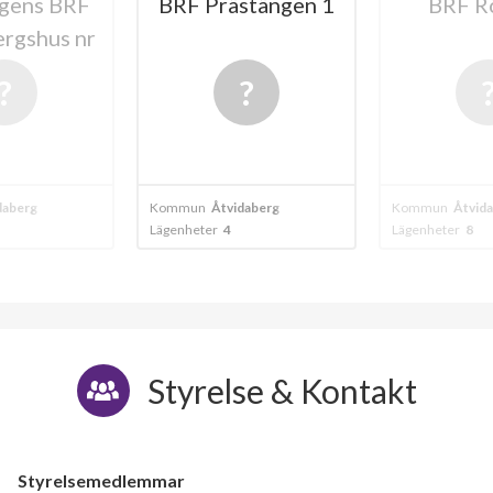
stängen 1
BRF Rönnen
BRF Gran
4
lägenheter
daberg
Kommun
Åtvidaberg
Kommun
Åtvid
Lägenheter
8
Lägenheter
4
Styrelse & Kontakt
Styrelsemedlemmar