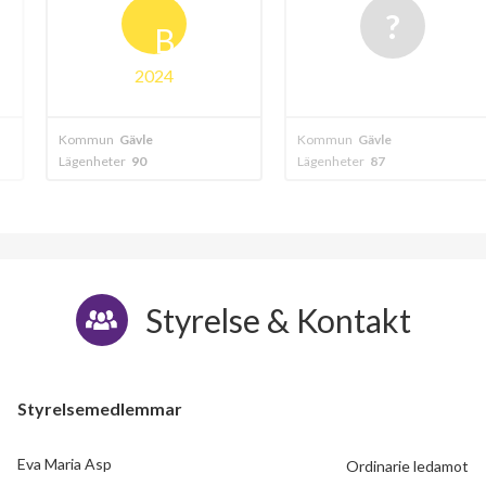
B
024
e
Kommun
Gävle
Kommun
Gävle
Lägenheter
87
Lägenheter
67
Styrelse & Kontakt
Styrelsemedlemmar
Eva Maria Asp
Ordinarie ledamot