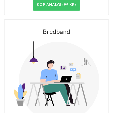
KÖP ANALYS (99 KR)
Bredband