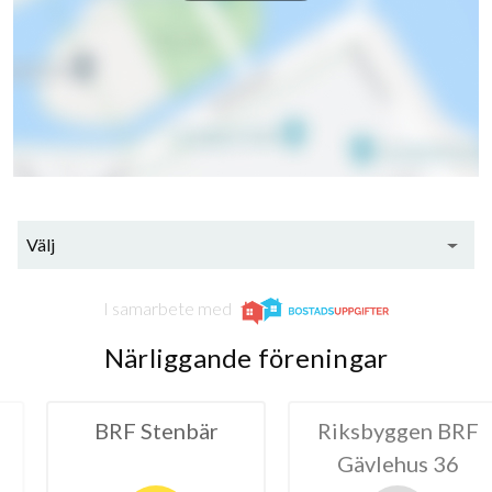
Välj
I samarbete med
Närliggande föreningar
tenbär
Riksbyggen BRF
Riksbyg
Gävlehus 36
Krus