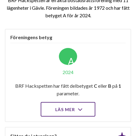
BRF Hackspetten är en äkta bostadsrättsförening med 11
lägenheter i Gävle. Föreningen bildades år 1972 och har fått
betyget A för år 2024
Föreningens betyg
A
2024
BRF Hackspetten har fått delbetyget
C
eller
B
på
1
parameter.
LÄS MER
Sitter du i styrelsen?