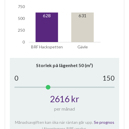
750
628
631
500
250
0
BRF Hackspetten
Gävle
Storlek på lägenhet
50
(m²)
0
150
2616 kr
per månad
Månadsavgiften kan öka när räntan går upp.
Se prognos
i föreningens BRF-analys.