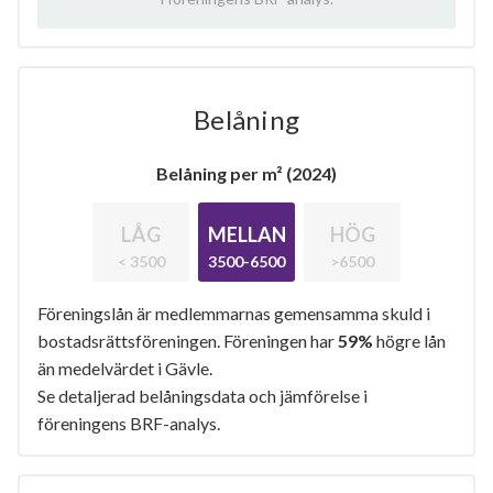
Belåning
Belåning per m² (2024)
LÅG
MELLAN
HÖG
< 3500
3500-6500
>6500
Föreningslån är medlemmarnas gemensamma skuld i
bostadsrättsföreningen. Föreningen har
59%
högre lån
än medelvärdet i Gävle.
Se detaljerad belåningsdata och jämförelse i
föreningens BRF-analys.