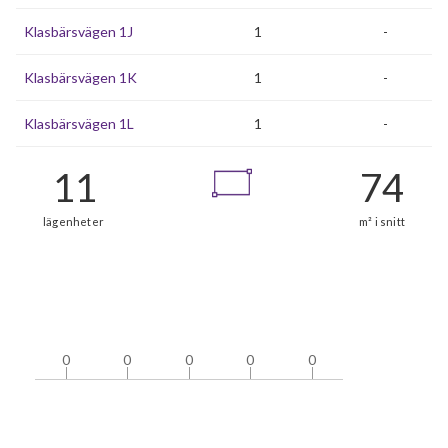
Klasbärsvägen 1J
1
-
Klasbärsvägen 1K
1
-
Klasbärsvägen 1L
1
-
0
0
0
0
0
0
0
0
0
0