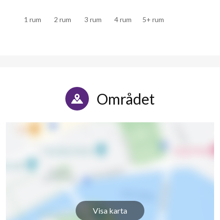
1 rum
2 rum
3 rum
4 rum
5+ rum
Området
Visa karta