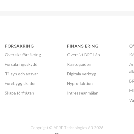
FÖRSÄKRING
FINANSIERING
Ö
Översikt försäkring
Översikt BRF-Lån
Kö
Försäkringsskydd
Ränteguiden
An
al
Tillsyn och ansvar
Digitala verktyg
BR
Förebygg skador
Nyproduktion
Mä
Skapa förfrågan
Intresseanmälan
Va
Copyright © ABRF Technologies AB 2026