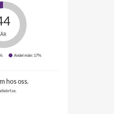
44
ÅR
3%
Andel män: 17%
m hos oss.
labrf.se.