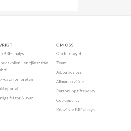
VRIGT
OM OSS
p BRF-analys
Om företaget
budskollen - en tjänst från
Team
labrf
Jobba hos oss
F-data för företag
Allmänna villkor
klarportal
Personuppgiftspolicy
nliga frågor & svar
Cookiepolicy
Köpvillkor BRF analys