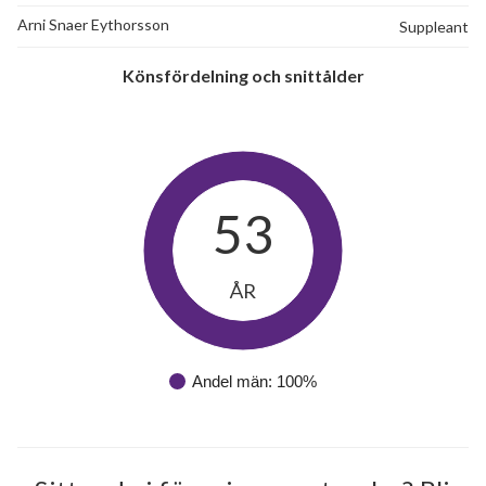
Arni Snaer Eythorsson
Suppleant
Könsfördelning och snittålder
53
ÅR
Andel män: 100%