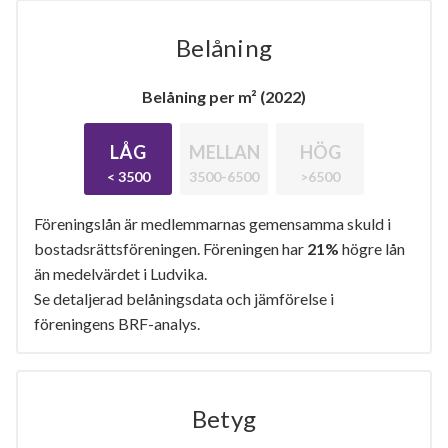
Belåning
Belåning per m² (2022)
LÅG
MELLAN
HÖG
< 3500
3500-6500
>6500
Föreningslån är medlemmarnas gemensamma skuld i
bostadsrättsföreningen. Föreningen har
21%
högre lån
än medelvärdet i Ludvika.
Se detaljerad belåningsdata och jämförelse i
föreningens BRF-analys.
Betyg