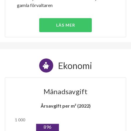
gamla förvaltaren
LÄS MER
Ekonomi
Månadsavgift
Årsavgift per m² (2022)
1 000
896