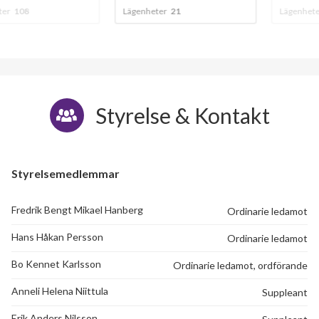
8
Lägenheter
21
Lägenheter
29
Styrelse & Kontakt
Styrelsemedlemmar
Fredrik Bengt Mikael Hanberg
Ordinarie ledamot
Hans Håkan Persson
Ordinarie ledamot
Bo Kennet Karlsson
Ordinarie ledamot, ordförande
Anneli Helena Niittula
Suppleant
Erik Anders Nilsson