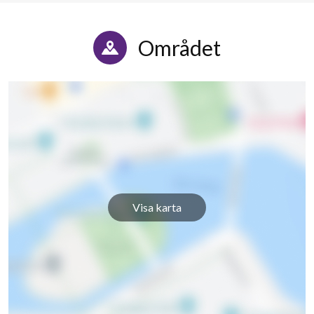
Området
Visa karta