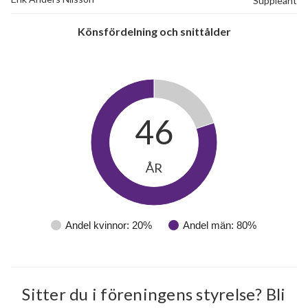
Suppleant
Könsfördelning och snittålder
46
ÅR
18
Andel kvinnor: 20%
Andel män: 80%
lägenheter
Sitter du i föreningens styrelse? Bli