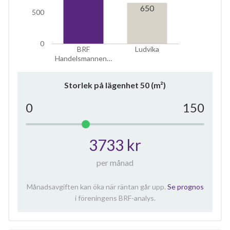
650
500
0
BRF
Ludvika
Handelsmannen…
Storlek på lägenhet
50
(m²)
0
150
3733 kr
per månad
Månadsavgiften kan öka när räntan går upp.
Se prognos
i föreningens BRF-analys.