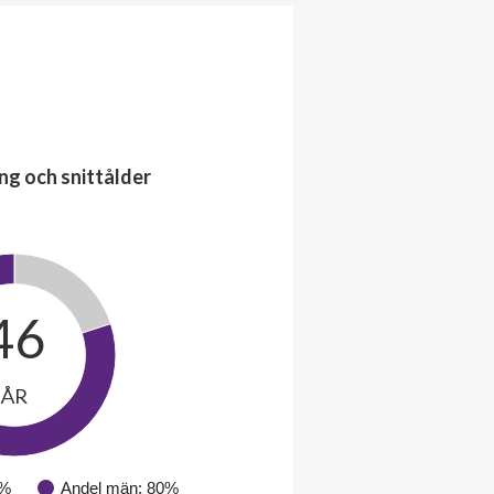
ng och snittålder
46
ÅR
0%
Andel män: 80%