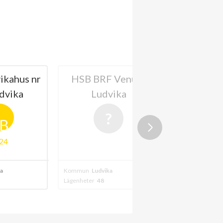
ikahus nr
HSB BRF Venus i
HSB BRF B
udvika
Ludvika
Ludv
B
24
a
Kommun
Ludvika
Kommun
Ludvika
Lägenheter
48
Lägenheter
108