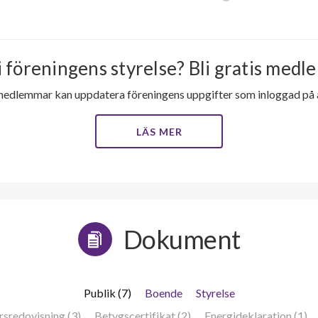
i föreningens styrelse? Bli gratis medle
medlemmar kan uppdatera föreningens uppgifter som inloggad på al
LÄS MER
Dokument
Publik (7)
Boende
Styrelse
rsredovisning (3)
Betygscertifikat (2)
Energideklaration (1)