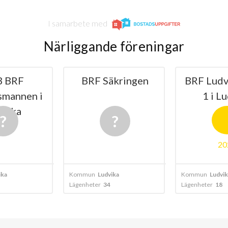
I samarbete med
Närliggande föreningar
B BRF
BRF Säkringen
BRF Ludv
smannen i
1 i L
dvika
20
ika
Kommun
Ludvika
Kommun
Ludvik
Lägenheter
34
Lägenheter
18