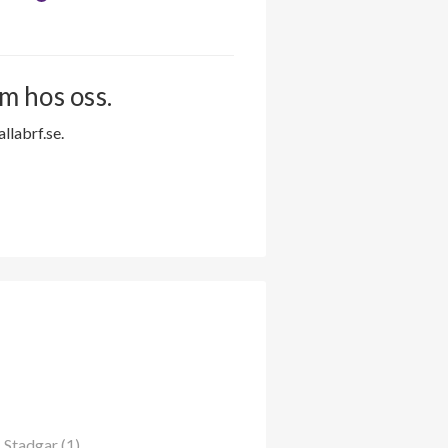
m hos oss.
labrf.se.
Stadgar (1)