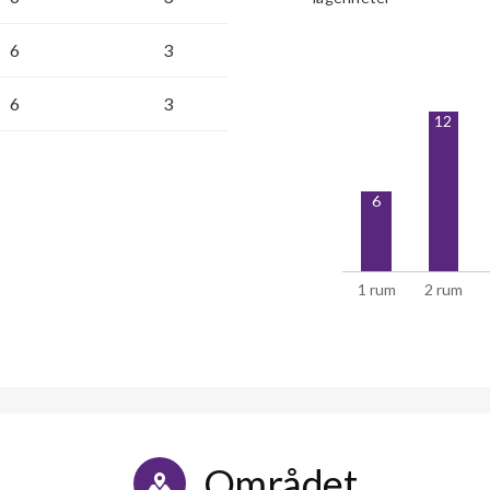
6
3
6
3
12
6
1 rum
2 rum
Området