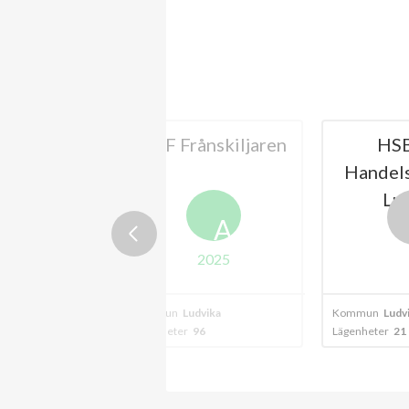
 Vågen
BRF Frånskiljaren
HS
Handel
Lu
A
2025
vika
Kommun
Ludvika
Kommun
Ludv
9
Lägenheter
96
Lägenheter
21