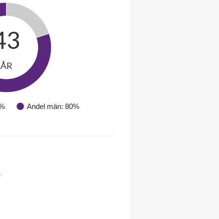
43
ÅR
0%
Andel män: 80%
e