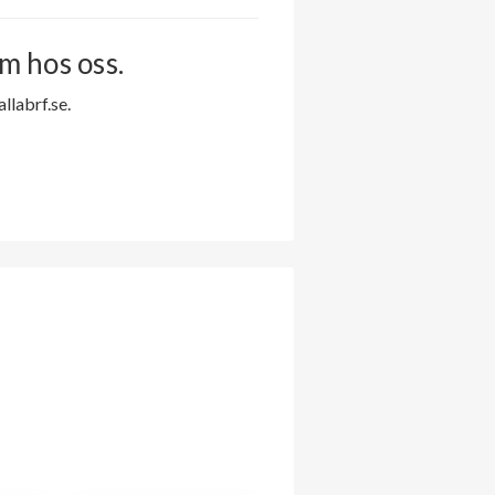
m hos oss.
labrf.se.