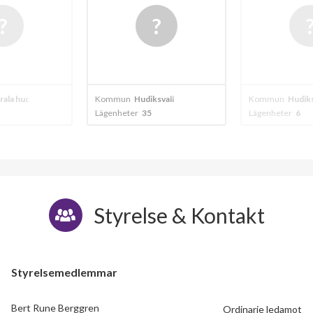
ksvall
Kommun
Hudiksvall
Kommun
Hudiks
Lägenheter
6
Lägenheter
19
Styrelse & Kontakt
Styrelsemedlemmar
Bert Rune Berggren
Ordinarie ledamot