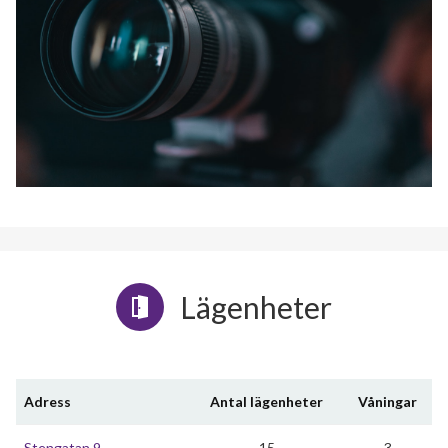
Lägenheter
Adress
Antal lägenheter
Våningar
Stengatan 9
15
3