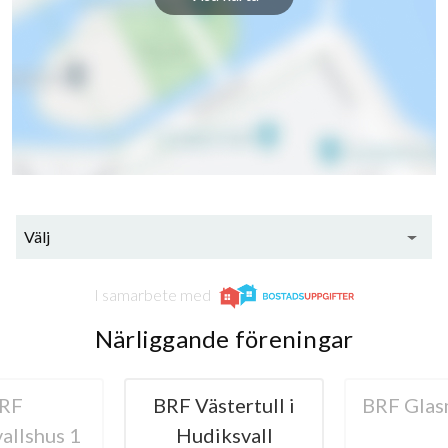
44
Välj
I samarbete med
lägenheter
Närliggande föreningar
tertull i
BRF Glasmästaren
B
ksvall
Hudiksva