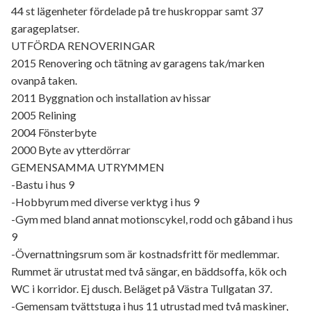
44 st lägenheter fördelade på tre huskroppar samt 37
garageplatser.
UTFÖRDA RENOVERINGAR
2015 Renovering och tätning av garagens tak/marken
ovanpå taken.
2011 Byggnation och installation av hissar
2005 Relining
2004 Fönsterbyte
2000 Byte av ytterdörrar
GEMENSAMMA UTRYMMEN
-Bastu i hus 9
-Hobbyrum med diverse verktyg i hus 9
-Gym med bland annat motionscykel, rodd och gåband i hus
9
-Övernattningsrum som är kostnadsfritt för medlemmar.
Rummet är utrustat med två sängar, en bäddsoffa, kök och
WC i korridor. Ej dusch. Beläget på Västra Tullgatan 37.
-Gemensam tvättstuga i hus 11 utrustad med två maskiner,