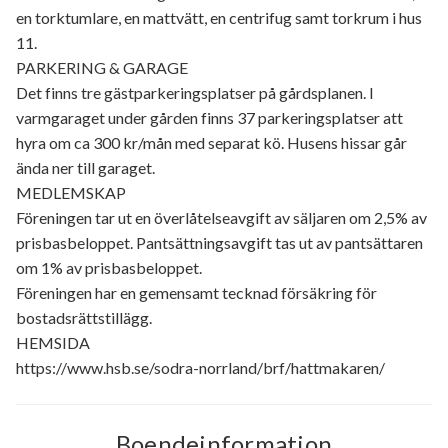
en torktumlare, en mattvätt, en centrifug samt torkrum i hus
11.
PARKERING & GARAGE
Det finns tre gästparkeringsplatser på gårdsplanen. I
varmgaraget under gården finns 37 parkeringsplatser att
hyra om ca 300 kr/mån med separat kö. Husens hissar går
ända ner till garaget.
MEDLEMSKAP
Föreningen tar ut en överlåtelseavgift av säljaren om 2,5% av
prisbasbeloppet. Pantsättningsavgift tas ut av pantsättaren
om 1% av prisbasbeloppet.
Föreningen har en gemensamt tecknad försäkring för
bostadsrättstillägg.
HEMSIDA
https://www.hsb.se/sodra-norrland/brf/hattmakaren/
Boendeinformation