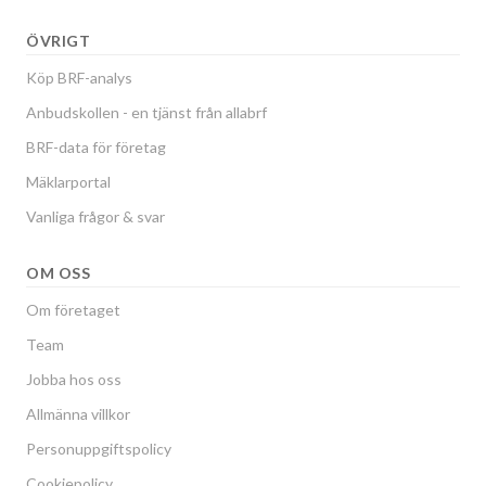
ÖVRIGT
Köp BRF-analys
Anbudskollen - en tjänst från allabrf
BRF-data för företag
Mäklarportal
Vanliga frågor & svar
OM OSS
Om företaget
Team
Jobba hos oss
Allmänna villkor
Personuppgiftspolicy
Cookiepolicy