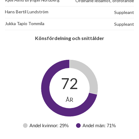
lägenheter
Ordinarie ledamot, ordförande
Hans Bertil Lundström
Suppleant
Jukka Tapio Tommila
Suppleant
Könsfördelning och snittålder
72
ÅR
Andel kvinnor: 29%
Andel män: 71%