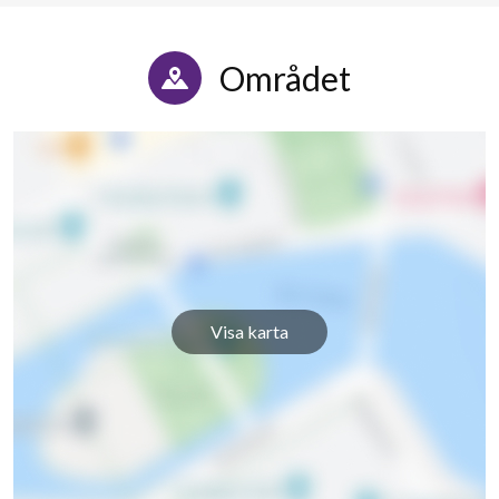
Området
Visa karta