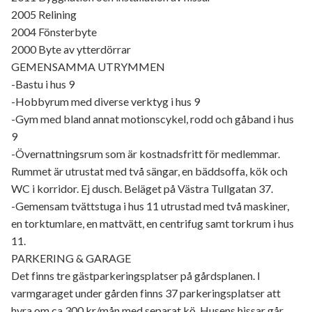
2005 Relining
2004 Fönsterbyte
2000 Byte av ytterdörrar
GEMENSAMMA UTRYMMEN
-Bastu i hus 9
-Hobbyrum med diverse verktyg i hus 9
-Gym med bland annat motionscykel, rodd och gåband i hus
9
-Övernattningsrum som är kostnadsfritt för medlemmar.
Rummet är utrustat med två sängar, en bäddsoffa, kök och
WC i korridor. Ej dusch. Beläget på Västra Tullgatan 37.
-Gemensam tvättstuga i hus 11 utrustad med två maskiner,
en torktumlare, en mattvätt, en centrifug samt torkrum i hus
11.
PARKERING & GARAGE
Det finns tre gästparkeringsplatser på gårdsplanen. I
varmgaraget under gården finns 37 parkeringsplatser att
hyra om ca 300 kr/mån med separat kö. Husens hissar går