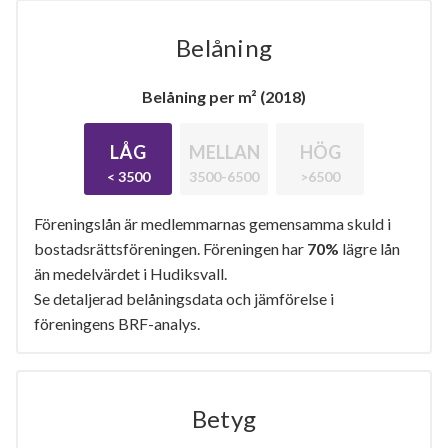
Belåning
Belåning per m² (2018)
LÅG
MELLAN
HÖG
< 3500
3500-6500
>6500
Föreningslån är medlemmarnas gemensamma skuld i
bostadsrättsföreningen. Föreningen har
70%
lägre lån
än medelvärdet i Hudiksvall.
Se detaljerad belåningsdata och jämförelse i
föreningens BRF-analys.
Betyg