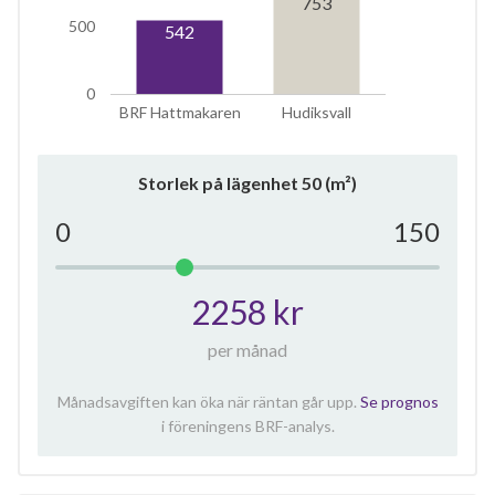
753
500
542
0
BRF Hattmakaren
Hudiksvall
Storlek på lägenhet
50
(m²)
0
150
2258 kr
per månad
Månadsavgiften kan öka när räntan går upp.
Se prognos
i föreningens BRF-analys.