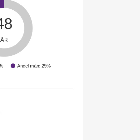
48
ÅR
1%
Andel män: 29%
e