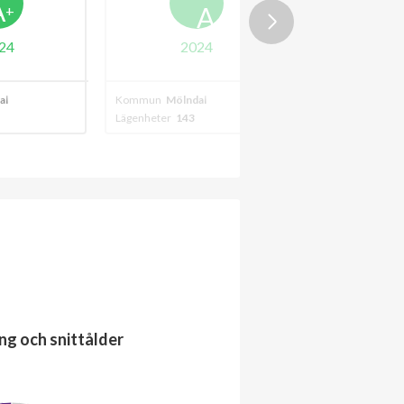
A
A
A
+
24
2024
202
al
Kommun
Mölndal
Kommun
Mölnda
Lägenheter
143
Lägenheter
170
ng och snittålder