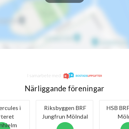
6
2
6
3
I samarbete med
Närliggande föreningar
rcules i
Riksbyggen BRF
HSB BRF
rteret
Jungfrun Mölndal
Möl
rnhielm