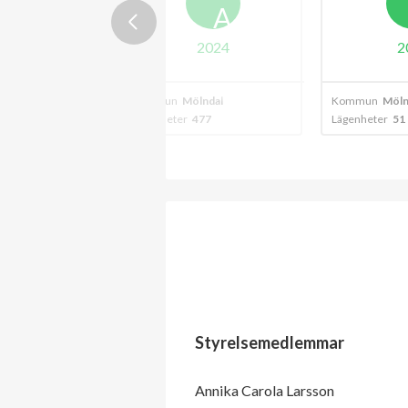
A
A
2024
2024
2
ndal
Kommun
Mölndal
Kommun
Möln
2
Lägenheter
477
Lägenheter
51
Styrelsemedlemmar
Annika Carola Larsson