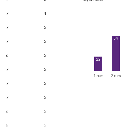
7
4
7
3
54
7
3
6
3
22
7
3
1 rum
2 rum
7
3
7
3
6
3
8
3