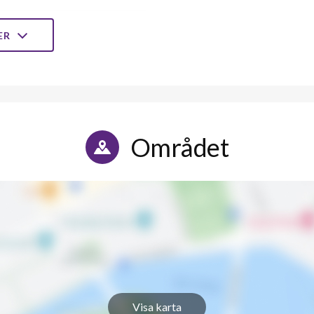
7
3
LER
7
3
7
3
6
3
Området
7
3
6
3
7
3
8
3
7
-
Visa karta