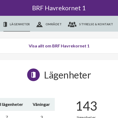
BRF Havrekornet 1
LÄGENHETER
OMRÅDET
STYRELSE & KONTAKT
Visa allt om BRF Havrekornet 1
Lägenheter
143
l lägenheter
Våningar
7
3
lägenheter