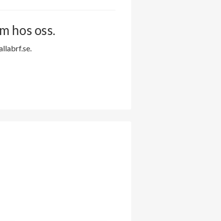
m hos oss.
labrf.se.