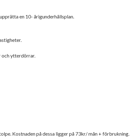
upprätta en 10- årigunderhållsplan.
astigheter.
 och ytterdörrar.
stolpe. Kostnaden på dessa ligger på 73kr/ mån + förbrukning.