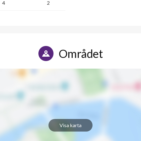
4
2
Området
Visa karta