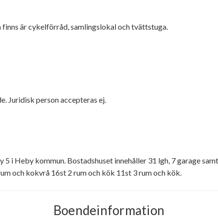
ns är cykelförråd, samlingslokal och tvättstuga.
. Juridisk person accepteras ej.
y 5 i Heby kommun. Bostadshuset innehåller 31 lgh, 7 garage samt 
1 rum och kokvrå 16st 2 rum och kök 11st 3 rum och kök.
Boendeinformation