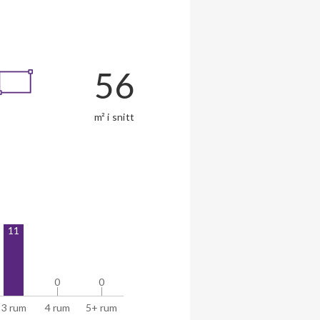
56
m² i snitt
11
0
0
0
0
3 rum
4 rum
5+ rum