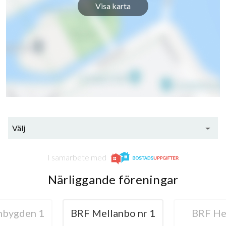
Visa karta
Välj
I samarbete med
Närliggande föreningar
bygden 1
BRF Mellanbo nr 1
BRF H