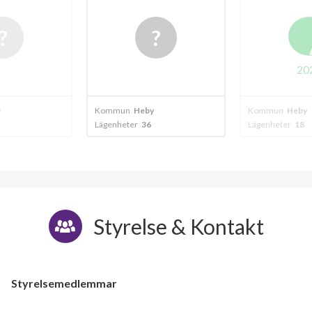
20
y
Kommun
Heby
Kommun
Heby
Lägenheter
36
Lägenheter
18
Styrelse & Kontakt
Styrelsemedlemmar