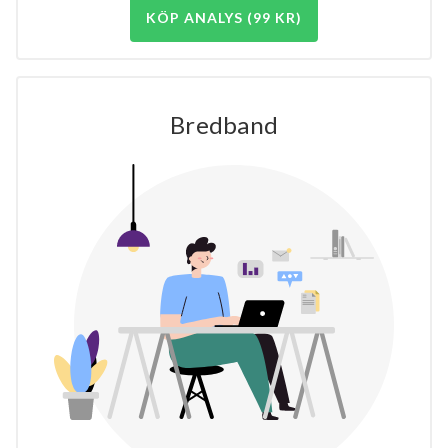
KÖP ANALYS (99 KR)
Bredband