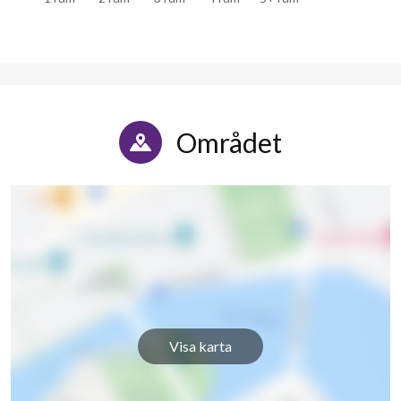
Området
Visa karta