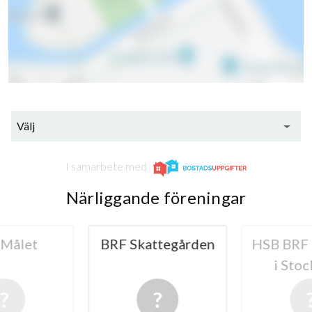
Välj
I samarbete med
Närliggande föreningar
Målet
BRF Skattegården
HSB BRF R
i Sto