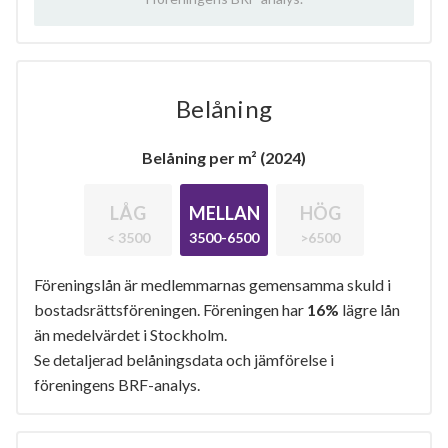
Belåning
Belåning per m² (2024)
LÅG
MELLAN
HÖG
< 3500
3500-6500
>6500
Föreningslån är medlemmarnas gemensamma skuld i
bostadsrättsföreningen. Föreningen har
16%
lägre lån
än medelvärdet i Stockholm.
Se detaljerad belåningsdata och jämförelse i
föreningens BRF-analys.