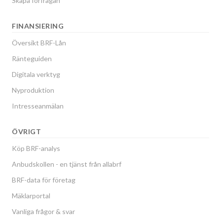
Skapa förfrågan
FINANSIERING
Översikt BRF-Lån
Ränteguiden
Digitala verktyg
Nyproduktion
Intresseanmälan
ÖVRIGT
Köp BRF-analys
Anbudskollen - en tjänst från allabrf
BRF-data för företag
Mäklarportal
Vanliga frågor & svar