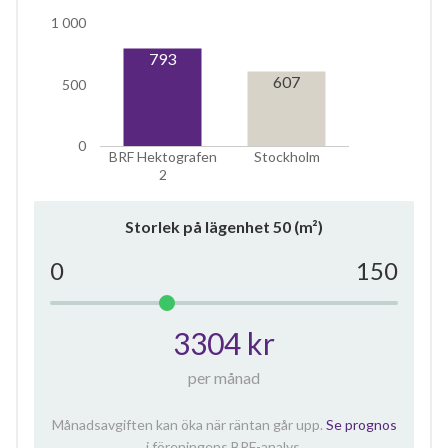
1 000
793
607
500
0
BRF Hektografen
Stockholm
2
Storlek på lägenhet
50
(m²)
0
150
3304 kr
per månad
Månadsavgiften kan öka när räntan går upp.
Se prognos
i föreningens BRF-analys.