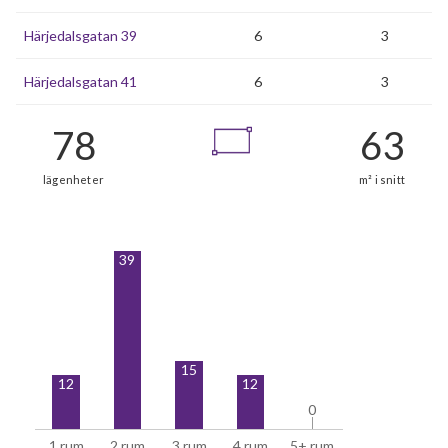
Härjedalsgatan 39
6
3
Härjedalsgatan 41
6
3
39
15
12
12
0
0
1 rum
2 rum
3 rum
4 rum
5+ rum