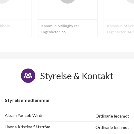
kholm
Kommun
Vällingby centrum
Kommun
Stock
Lägenheter
55
Lägenheter
148
Styrelse & Kontakt
Styrelsemedlemmar
Akram Yaecob Wirdi
Ordinarie ledamot
Hanna Kristina Säfström
Ordinarie ledamot