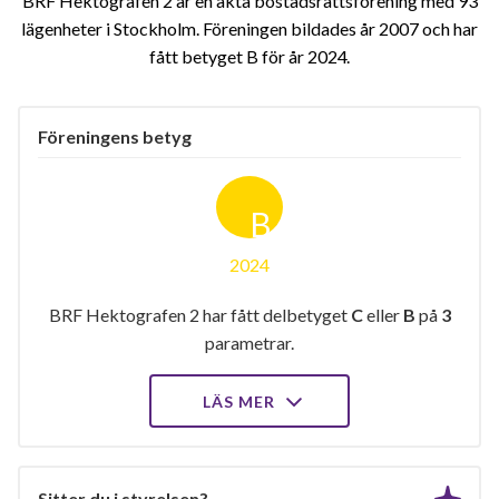
BRF Hektografen 2 är en äkta bostadsrättsförening med 93
lägenheter i Stockholm. Föreningen bildades år 2007 och har
fått betyget B för år 2024
Föreningens betyg
B
2024
BRF Hektografen 2 har fått delbetyget
C
eller
B
på
3
parametrar.
LÄS MER
Sitter du i styrelsen?