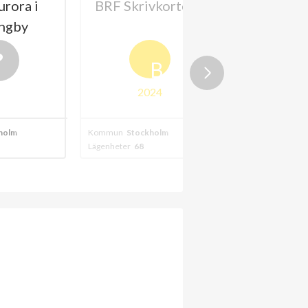
rora i
BRF Skrivkortet 2
BRF M
ingby
B
2024
holm
Kommun
Stockholm
Kommun
Stockh
Lägenheter
68
Lägenheter
17