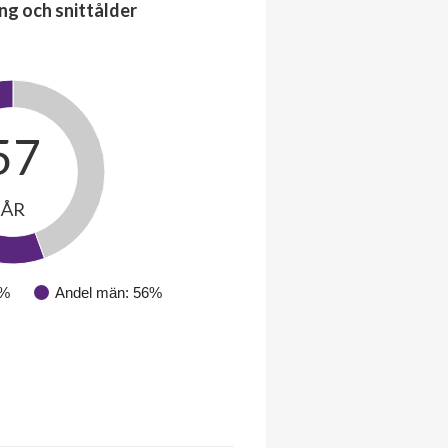
ng och snittålder
57
ÅR
4%
Andel män: 56%