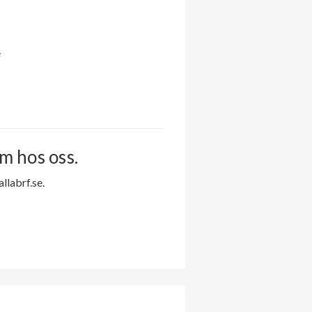
e
m hos oss.
labrf.se.