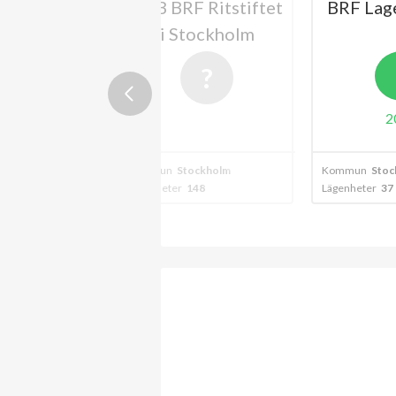
lterrassen
HSB BRF Ritstiftet
BRF Lag
i Stockholm
B
2024
2
ockholm
Kommun
Stockholm
Kommun
Stoc
9
Lägenheter
148
Lägenheter
37