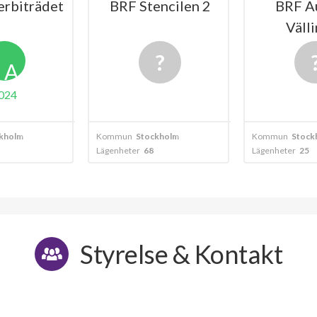
erbiträdet
BRF Stencilen 2
BRF Au
Väll
A
024
kholm
Kommun
Stockholm
Kommun
Stock
Lägenheter
68
Lägenheter
25
Styrelse & Kontakt