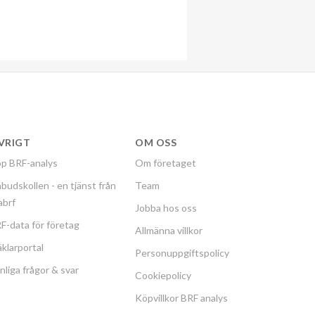
VRIGT
OM OSS
p BRF-analys
Om företaget
budskollen - en tjänst från
Team
labrf
Jobba hos oss
F-data för företag
Allmänna villkor
klarportal
Personuppgiftspolicy
nliga frågor & svar
Cookiepolicy
Köpvillkor BRF analys