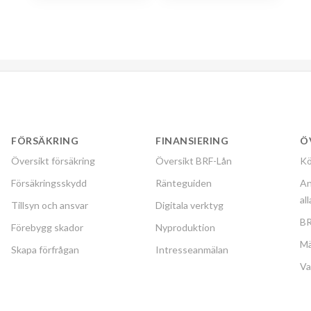
FÖRSÄKRING
FINANSIERING
Ö
Översikt försäkring
Översikt BRF-Lån
Kö
Försäkringsskydd
Ränteguiden
An
al
Tillsyn och ansvar
Digitala verktyg
BR
Förebygg skador
Nyproduktion
Mä
Skapa förfrågan
Intresseanmälan
Va