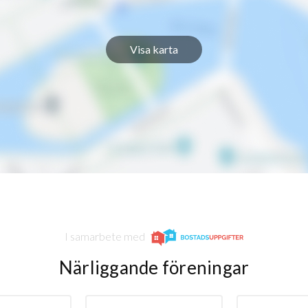
Visa karta
I samarbete med
Närliggande föreningar