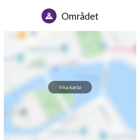
Området
Visa karta