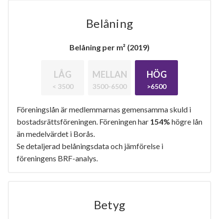
Belåning
Belåning per m² (2019)
LÅG
MELLAN
HÖG
< 3500
3500-6500
>6500
Föreningslån är medlemmarnas gemensamma skuld i
bostadsrättsföreningen. Föreningen har
154%
högre lån
än medelvärdet i Borås.
Se detaljerad belåningsdata och jämförelse i
föreningens BRF-analys.
Betyg