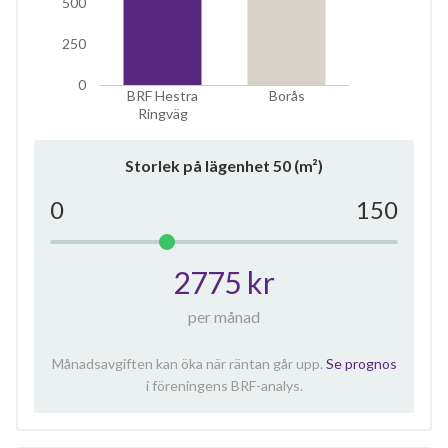
500
250
0
BRF Hestra
Borås
Ringväg
Storlek på lägenhet
50
(m²)
0
150
2775 kr
per månad
Månadsavgiften kan öka när räntan går upp.
Se prognos
i föreningens BRF-analys.