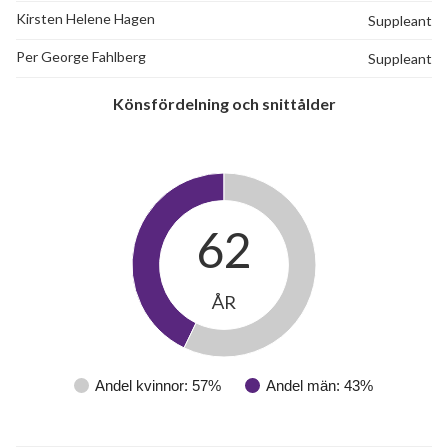
Kirsten Helene Hagen
Suppleant
Per George Fahlberg
Suppleant
Könsfördelning och snittålder
62
ÅR
Andel kvinnor: 57%
Andel män: 43%