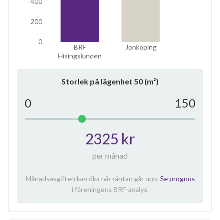
400
200
0
BRF
Jönköping
Hisingslunden
Storlek på lägenhet
50
(m²)
0
150
2325 kr
per månad
Månadsavgiften kan öka när räntan går upp.
Se prognos
i föreningens BRF-analys.