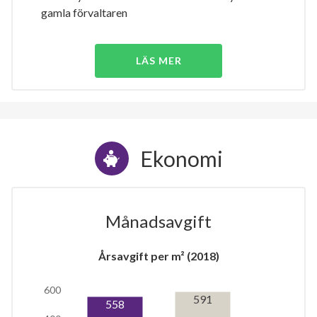
gamla förvaltaren
LÄS MER
Ekonomi
Månadsavgift
Årsavgift per m² (2018)
600
591
558