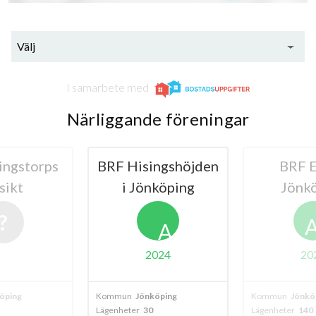
Välj
I samarbete med
Närliggande föreningar
ingstorps
BRF Hisingshöjden
BRF E
sikt
i Jönköping
Jönk
A
2024
20
öping
Kommun
Jönköping
Kommun
Jönkö
Lägenheter
30
Lägenheter
140