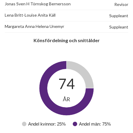
Jonas Sven H Törnskog Bernersson
Revisor
Lena Britt-Louise Anita Käll
Suppleant
Margareta Anna Helena Unemyr
Suppleant
Könsfördelning och snittålder
33
74
lägenheter
ÅR
Andel kvinnor: 25%
Andel män: 75%