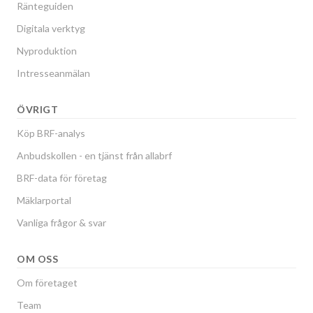
Ränteguiden
Digitala verktyg
Nyproduktion
Intresseanmälan
ÖVRIGT
Köp BRF-analys
Anbudskollen - en tjänst från allabrf
BRF-data för företag
Mäklarportal
Vanliga frågor & svar
OM OSS
Om företaget
Team