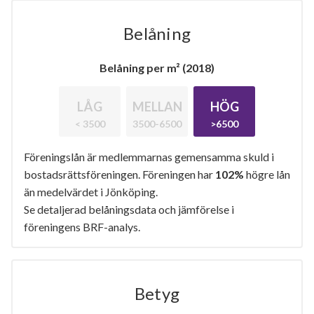
Belåning
Belåning per m² (2018)
LÅG
MELLAN
HÖG
< 3500
3500-6500
>6500
Föreningslån är medlemmarnas gemensamma skuld i
bostadsrättsföreningen. Föreningen har
102%
högre lån
än medelvärdet i Jönköping.
Se detaljerad belåningsdata och jämförelse i
föreningens BRF-analys.
Betyg