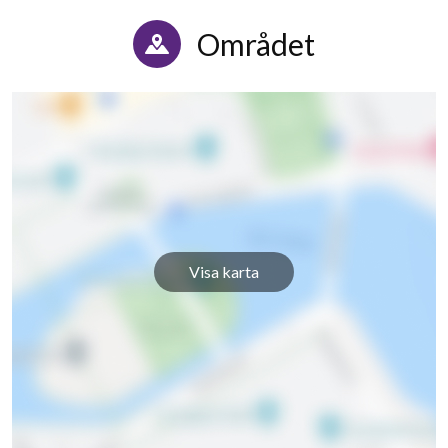
Området
Visa karta