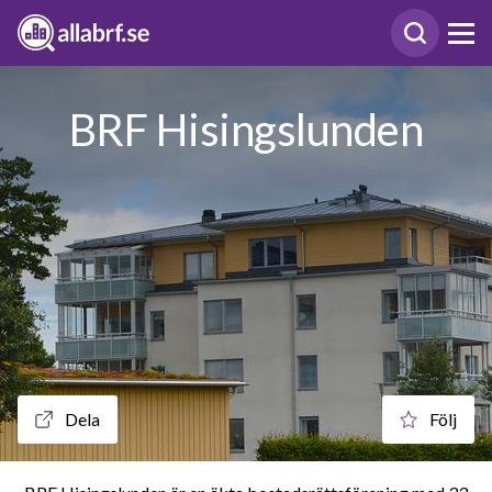
BRF Hisingslunden
Dela
Följ