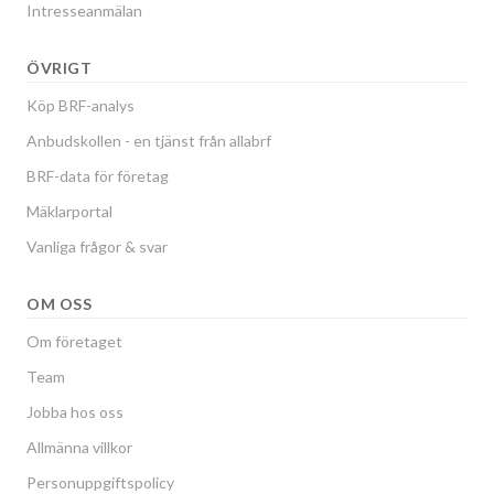
Intresseanmälan
ÖVRIGT
Köp BRF-analys
Anbudskollen - en tjänst från allabrf
BRF-data för företag
Mäklarportal
Vanliga frågor & svar
OM OSS
Om företaget
Team
Jobba hos oss
Allmänna villkor
Personuppgiftspolicy