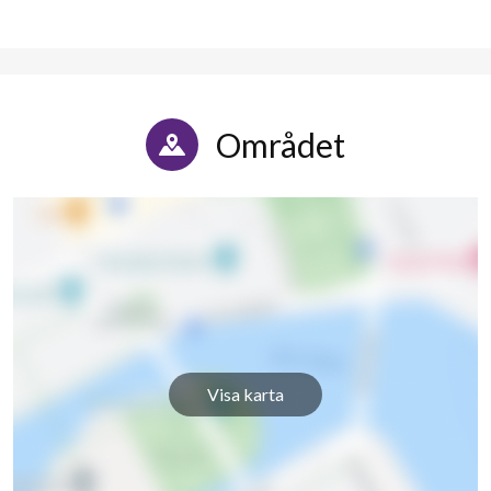
Området
Visa karta