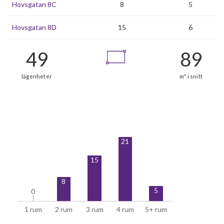
Hovsgatan 8C
8
5
Hovsgatan 8D
15
6
49
21
lägenheter
15
8
5
0
0
1 rum
2 rum
3 rum
4 rum
5+ rum