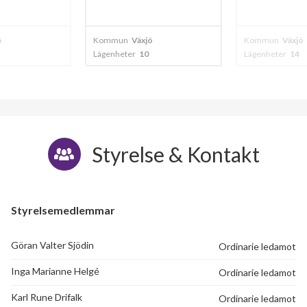
ö
Kommun
Växjö
Kommun
Växjö
Lägenheter
14
Lägenheter
91
Styrelse & Kontakt
Styrelsemedlemmar
Göran Valter Sjödin
Ordinarie ledamot
Inga Marianne Helgé
Ordinarie ledamot
Karl Rune Drifalk
Ordinarie ledamot