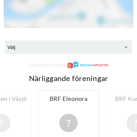
Välj
I samarbete med
Närliggande föreningar
leonora
BRF KungsHov
BRF Norrt
Lå