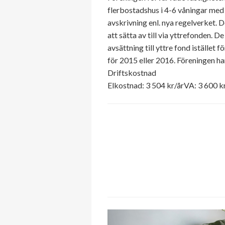
flerbostadshus i 4-6 våningar med
avskrivning enl. nya regelverket.
att sätta av till via yttrefonden. 
avsättning till yttre fond iställe
för 2015 eller 2016. Föreningen 
Driftskostnad
Elkostnad: 3 504 kr/årVA: 3 600 k