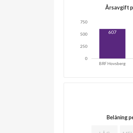
Årsavgift p
750
607
500
250
0
BRF Hovsberg
Belåning pe