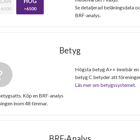
LAN
HÖG
Se detaljerad belåningsdata oc
-6500
>6500
BRF-analys.
Betyg
Högsta betyg A++ innebär en
betyg C betyder att föreninge
Läs mer om betygssystemet.
etygsatts. Köp en BRF-analys
ningen inom 48 timmar.
BRF-Analys