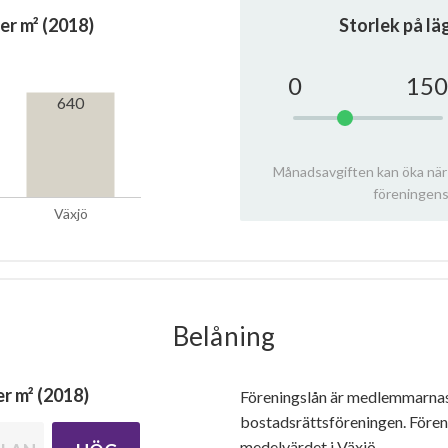
er m² (2018)
Storlek på l
0
150
640
Månadsavgiften kan öka när
föreningens
Växjö
Belåning
r m² (2018)
Föreningslån är medlemmarna
bostadsrättsföreningen. Före
medelvärdet i Växjö.