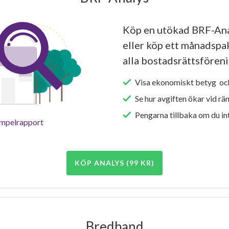
Köp en utökad BRF-An
eller köp ett månadspake
alla bostadsrättsföreni
Visa ekonomiskt betyg och
Se hur avgiften ökar vid rä
Pengarna tillbaka om du int
empelrapport
KÖP ANALYS (99 KR)
Bredband