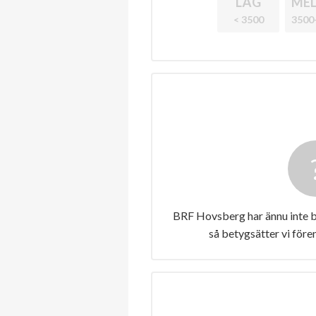
LÅG
MEL
< 3500
3500
BRF Hovsberg har ännu inte b
så betygsätter vi före