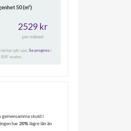
ägenhet
50
(m²)
2529 kr
per månad
 räntan går upp.
Se prognos
i
 BRF-analys.
s gemensamma skuld i
ningen har
20%
lägre lån än