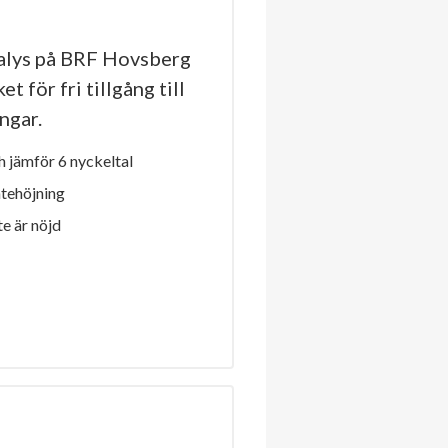
alys på BRF Hovsberg
t för fri tillgång till
ngar.
 jämför 6 nyckeltal
ntehöjning
e är nöjd