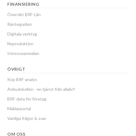
FINANSIERING
Översikt BRF-Lån
Ränteguiden
Digitala verktyg
Nyproduktion
Intresseanmälan
ÖVRIGT
Köp BRF-analys
Anbudskollen - en tjänst från allabrf
BRF-data för företag
Mäklarportal
Vanliga frågor & svar
OM OSS