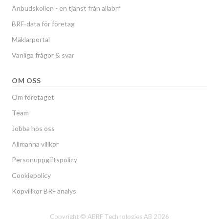
Anbudskollen - en tjänst från allabrf
BRF-data för företag
Mäklarportal
Vanliga frågor & svar
OM OSS
Om företaget
Team
Jobba hos oss
Allmänna villkor
Personuppgiftspolicy
Cookiepolicy
Köpvillkor BRF analys
Copyright © ABRF Technologies AB 2026