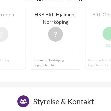
Hjälmen i
BRF Odaltorget
BRF V
köping
A
2024
köping
Kommun
Norrköping
Kommun
Norrk
Lägenheter
17
Lägenheter
11
Styrelse & Kontakt