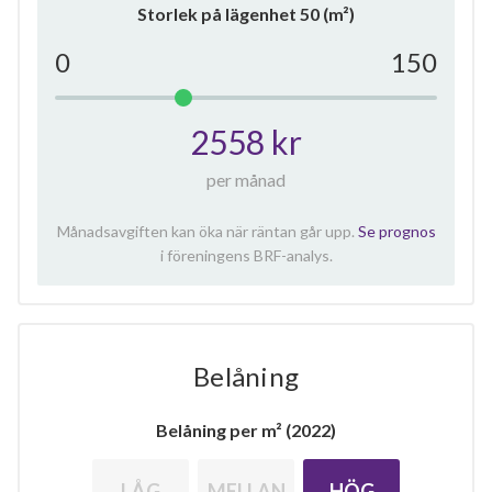
Storlek på lägenhet
50
(m²)
0
150
2558 kr
per månad
Månadsavgiften kan öka när räntan går upp.
Se prognos
i föreningens BRF-analys.
Belåning
Belåning per m² (2022)
LÅG
MELLAN
HÖG