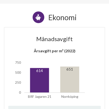
Ekonomi
Månadsavgift
Årsavgift per m² (2022)
750
651
614
500
250
0
BRF Jagaren 21
Norrköping