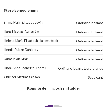
Styrelsemedlemmar
Emma Malin Elisabet Levin
Ordinarie ledamot
Hans Mattias Renström
27
Ordinarie ledamot
Helene Maria Elisabeth Hammarbeck
Ordinarie ledamot
lägenheter
Henrik Ruben Dahlberg
Ordinarie ledamot
Jonas Kidh King
Ordinarie ledamot
Linda Anna Jeanette Thorell
Ordinarie ledamot, ordförande
Christer Mattias Olsson
Suppleant
Könsfördelning och snittålder