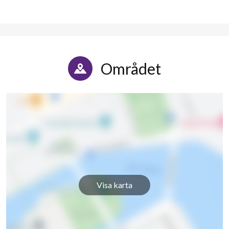
27
lägenheter
Området
Visa karta