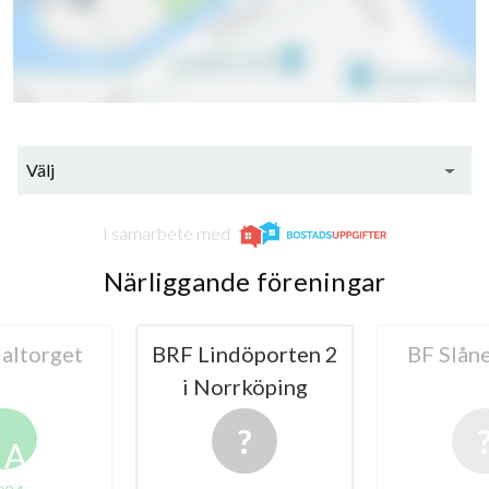
Välj
I samarbete med
Närliggande föreningar
altorget
BRF Lindöporten 2
BF Slåne
i Norrköping
A