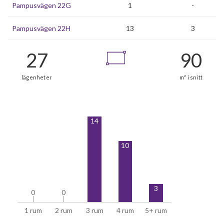
Pampusvägen 22G
1
-
Pampusvägen 22H
13
3
14
10
3
0
0
0
0
1 rum
2 rum
3 rum
4 rum
5+ rum