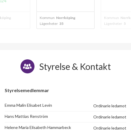
024
köping
Kommun
Norrköping
Kommun
Norrk
Lägenheter
35
Lägenheter
5
Styrelse & Kontakt
Styrelsemedlemmar
Emma Malin Elisabet Levin
Ordinarie ledamot
Hans Mattias Renström
Ordinarie ledamot
Helene Maria Elisabeth Hammarbeck
Ordinarie ledamot