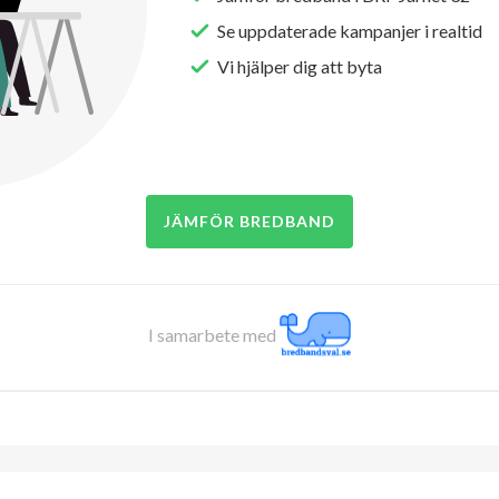
Se uppdaterade kampanjer i realtid
Vi hjälper dig att byta
JÄMFÖR BREDBAND
I samarbete med