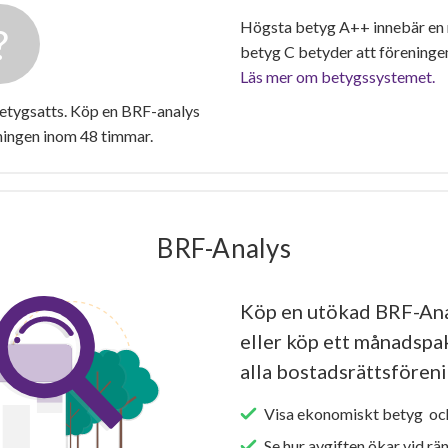
Högsta betyg A++ innebär en
betyg C betyder att föreninge
Läs mer om betygssystemet.
betygsatts. Köp en BRF-analys
ningen inom 48 timmar.
BRF-Analys
Köp en utökad BRF-Ana
eller köp ett månadspake
alla bostadsrättsföreni
Visa ekonomiskt betyg och
Se hur avgiften ökar vid rä