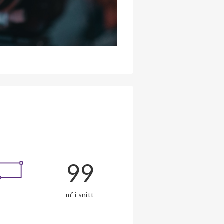
99
m² i snitt