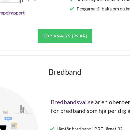
Pengarna tillbaka om du int
empelrapport
KÖP ANALYS (99 KR)
Bredband
Bredbandsval.se
är en oberoen
för bredband som hjälper dig a
Jämför bredband i BRF Järnet 32