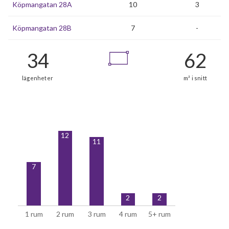
Köpmangatan 28A
10
3
Köpmangatan 28B
7
-
34
12
11
lägenheter
7
2
2
1 rum
2 rum
3 rum
4 rum
5+ rum