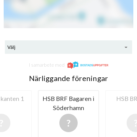
Välj
I samarbete med
Närliggande föreningar
kanten 1
HSB BRF Bagaren i
HSB BR
Söderhamn