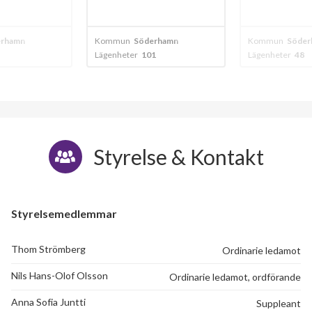
erhamn
Kommun
Söderhamn
Kommun
Söder
Lägenheter
101
Lägenheter
48
Styrelse & Kontakt
Styrelsemedlemmar
Thom Strömberg
Ordinarie ledamot
Nils Hans-Olof Olsson
Ordinarie ledamot, ordförande
Anna Sofia Juntti
Suppleant