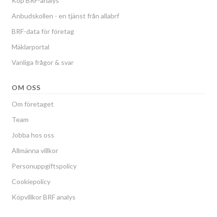
Köp BRF-analys
Anbudskollen - en tjänst från allabrf
BRF-data för företag
Mäklarportal
Vanliga frågor & svar
OM OSS
Om företaget
Team
Jobba hos oss
Allmänna villkor
Personuppgiftspolicy
Cookiepolicy
Köpvillkor BRF analys