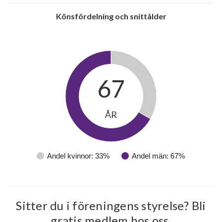
Könsfördelning och snittålder
67
ÅR
Andel kvinnor: 33%
Andel män: 67%
Sitter du i föreningens styrelse? Bli
gratis medlem hos oss.