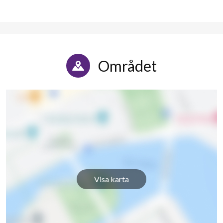
Området
Visa karta