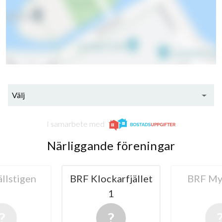
Välj
I samarbete med
Närliggande föreningar
llstigen
BRF Klockarfjället
BRF My
1