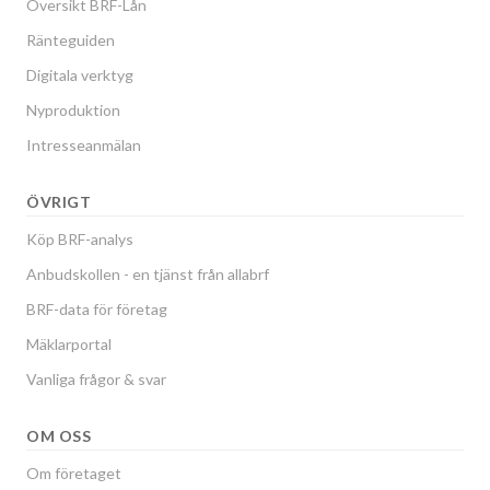
Översikt BRF-Lån
Ränteguiden
Digitala verktyg
Nyproduktion
Intresseanmälan
ÖVRIGT
Köp BRF-analys
Anbudskollen - en tjänst från allabrf
BRF-data för företag
Mäklarportal
Vanliga frågor & svar
OM OSS
Om företaget