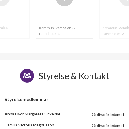
alen
Kommun
Vemdalen - vemdalsskalet
Kommun
Vemda
Lägenheter
4
Lägenheter
2
Styrelse & Kontakt
Styrelsemedlemmar
Anna Eivor Margareta Sickeldal
Ordinarie ledamot
Camilla Viktoria Magnusson
Ordinarie ledamot