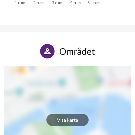
1 rum
2 rum
3 rum
4 rum
5+ rum
Området
Visa karta